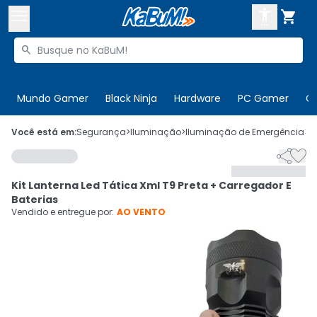



Buscar produtos


Enviar para:
Digite o CEP
Mundo Gamer
Black Ninja
Hardware
PC Gamer
C

Olá. Acesse sua conta
Você está em:
Segurança
>
Iluminação
>
Iluminação de Emergência
>
C


ENTRE

Departamentos
Kit Lanterna Led Tática Xml T9 Preta + Carregador E
CADASTRE-SE
Cupons

Baterias
Vendido e entregue por:
AO VENTO
Mais Vendidos

Ativar tradutor em libras
