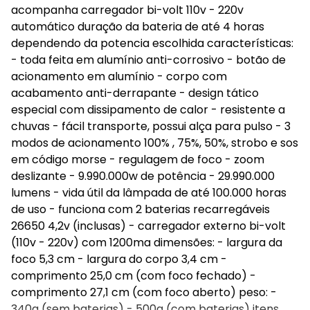
acompanha carregador bi-volt 110v - 220v
automático duração da bateria de até 4 horas
dependendo da potencia escolhida características:
- toda feita em alumínio anti-corrosivo - botão de
acionamento em alumínio - corpo com
acabamento anti-derrapante - design tático
especial com dissipamento de calor - resistente a
chuvas - fácil transporte, possui alça para pulso - 3
modos de acionamento 100% , 75%, 50%, strobo e sos
em código morse - regulagem de foco - zoom
deslizante - 9.990.000w de potência - 29.990.000
lumens - vida útil da lâmpada de até 100.000 horas
de uso - funciona com 2 baterias recarregáveis
26650 4,2v (inclusas) - carregador externo bi-volt
(110v - 220v) com 1200ma dimensões: - largura da
foco 5,3 cm - largura do corpo 3,4 cm -
comprimento 25,0 cm (com foco fechado) -
comprimento 27,1 cm (com foco aberto) peso: -
340g (sem baterias) - 500g (com baterias) itens