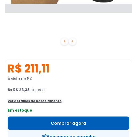


R$ 211,11
À vista no PIX
8
x
R$ 26,38
s/ juros
Ver detalhes de parcelamento
Em estoque
Comprar agora
Adicionar ao carrinho