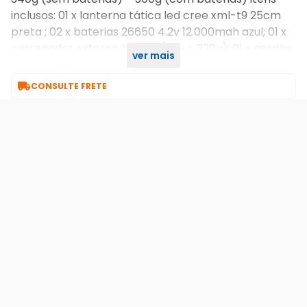
inclusos: 01 x lanterna tática led cree xml-t9 25cm
preta ; 02 x baterias 26650 4.2v 12.000mah azul; 01 x
carregador externo bi-volt (110v - 220v); 01 x cordão
ver mais
de pulso para a lanterna.

CONSULTE FRETE