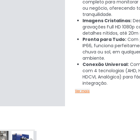
completo para monitorar
ou negócio, oferecendo to
tranquilidade.
Imagens Cristalinas:
Des
gravações Full HD 1080p 
detalhes nítidos, até 20m
Pronta para Tudo:
Com 
IP66, funciona perfeitam
chuva ou sol, em qualque
ambiente.
Conexão Universal:
Comp
com 4 tecnologias (AHD, 
HDCVI, Analógica) para fác
integração.
Ver mais