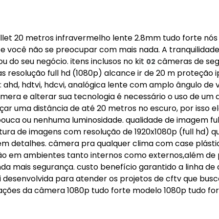
llet 20 metros infravermelho lente 2.8mm tudo forte nós
a, e você não se preocupar com mais nada. A tranquilidad
u do seu negócio. itens inclusos no kit
câmeras de se
02
as resolução full hd (1080p) alcance ir de 20 m proteção 
 ahd, hdtvi, hdcvi, analógica lente com amplo ângulo de v
era e alterar sua tecnologia é necessário o uso de um d
r uma distância de até 20 metros no escuro, por isso e
uca ou nenhuma luminosidade. qualidade de imagem ful
tura de imagens com resolução de 1920x1080p (full hd) q
 em detalhes. câmera pra qualquer clima com case plásti
ção em ambientes tanto internos como externos,além de 
nda mais segurança. custo benefício garantido a linha d
i desenvolvida para atender os projetos de cftv que bus
cações da câmera 1080p tudo forte modelo 1080p tudo fo