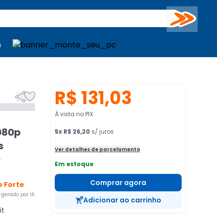
Buscar
s
mputadores
Periféricos
Periféricos
TV
Venda no KaBuM!
TV
Venda no KaBuM!
R$ 131,03


À vista no PIX
080p
5
x
R$ 26,20
s/ juros
s
Ver detalhes de parcelamento
e
Em estoque
Comprar agora
 Forte
gerado por IA
Adicionar ao carrinho
it