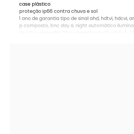
case plástico
proteção ip66 contra chuva e sol
1 ano de garantia tipo de sinal ahd, hdtvi, hdcvi,
p composto, bnc day & night automático iluminaç
do infra vermelho 20m alimentação 12v dc(+/- 1
mínima 0.001lux/f1.2(p/b)