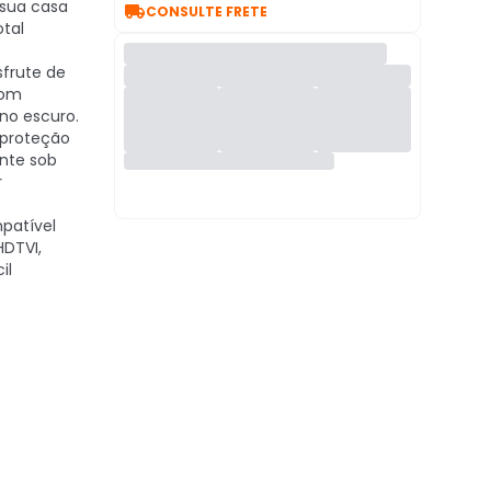
 sua casa

CONSULTE FRETE
tal
frute de
com
 no escuro.
proteção
ente sob
r
atível
HDTVI,
il