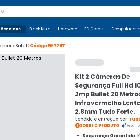
s
 Vendidos
Mais-v-
Black Ninja
Black Ninja
Hardware
Hardware
PC Gamer
PC Gamer
Computadore
Co
âmera Bullet
>
Código
567767
Kit 2 Câmeras De
Segurança Full Hd 1
2mp Bullet 20 Metro
Infravermelho Lent
2.8mm Tudo Forte.
Vendido e entregue por:
Tudo

SOBRE O PRODUTO
Resumo 
Segurança Garantida:
K