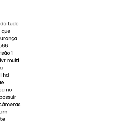
 da tudo
e que
gurança
ip66
isão 1
vr multi
la
l hd
ue
ca no
possuir
e câmeras
cam
rte