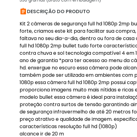
550 gramas (bruto com embalagem)

DESCRIÇÃO DO PRODUTO
Kit 2 câmeras de segurança full hd 1080p 2mp bu
forte, criamos este kit para facilitar sua compr
faltava no seu dia-a-dia, dentro ou fora de casa o
full hd 1080p 2mp bullet tudo forte característic
contra chuva e sol tecnologia compatível 4 em 1:
ano de garantia *para ter acesso ao menu da câm
hd. enxergue no escuro essa câmera pode alcança
também pode ser utilizada em ambientes com po
1080p essa câmera full hd 1080p 2mp possui cap
proporciona imagens muito mais nítidas e ricas
modelo bullet essa câmera é ideal para instala
proteção contra surtos de tensão garantindo ai
de segurança infravermelho de até 20 metros fo
preço atrativo e qualidade de imagem. especifi
características resolução full hd (1080p)
alcance ir de 20 m