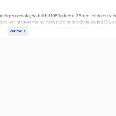
 analógica resolução full hd 1080p lente 2.8mm saída de víd
ão led infravermelho com filtro quantidade de led 18 un
0%) grau de proteção ip66 ambiente interno e externo il
ver mais