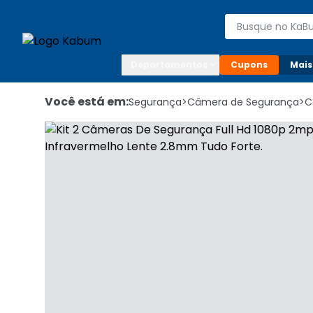
Enviar para:

Buscar produto
Digite o CEP

Departamentos
Cupons
Mais
Você está em:
Segurança
>
Câmera de Segurança
>
C