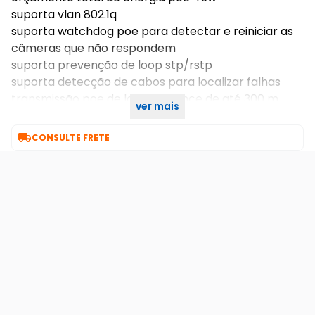
suporta vlan 802.1q
suporta watchdog poe para detectar e reiniciar as
câmeras que não respondem
suporta prevenção de loop stp/rstp
suporta detecção de cabos para localizar falhas
transmissão poe de longo alcance de até 300 m
ver mais
proteção contra surtos de 6kv

CONSULTE FRETE