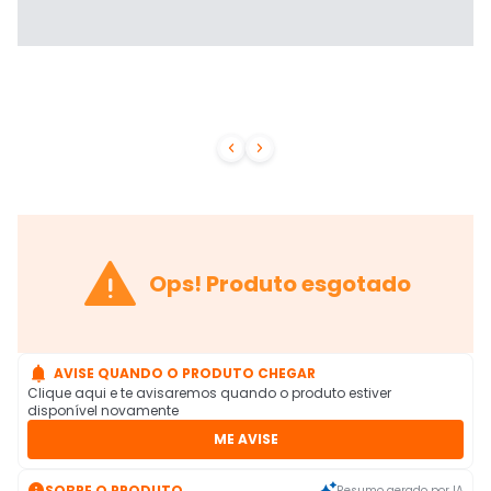



Ops! Produto esgotado

AVISE QUANDO O PRODUTO CHEGAR
Clique aqui e te avisaremos quando o produto estiver
disponível novamente
ME AVISE

SOBRE O PRODUTO
Resumo gerado por IA