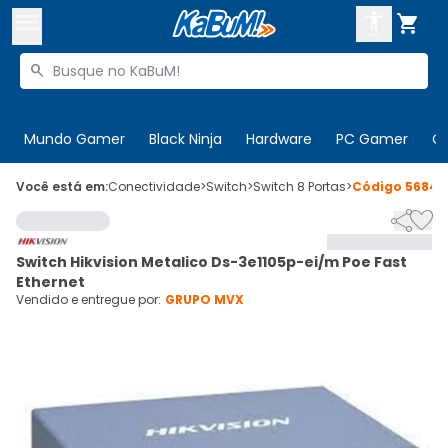



Buscar produtos


Enviar para:
Digite o CEP
Mundo Gamer
Black Ninja
Hardware
PC Gamer
C

Olá. Acesse sua conta
Você está em:
Conectividade
>
Switch
>
Switch 8 Portas
>
Código
56847


ENTRE

Departamentos
Switch Hikvision Metalico Ds-3e1105p-ei/m Poe Fast
CADASTRE-SE
Cupons

Ethernet
Vendido e entregue por:
GRUPO MVX
Mais Vendidos

Ativar tradutor em libras
