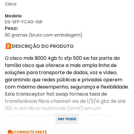
Cisco
Modelo
DS-SFP-FC4G-SW
Peso
:
90 gramas (bruto com embalagem)

DESCRIÇÃO DO PRODUTO
O cisco mds 9000 4gb fc sfp 500 sw faz parte da
família cisco que oferece a mais ampla linha de
soluções para transporte de dados, voz e vídeo,
garantindo que redes públicas e privadas operem
com máximo desempenho, segurança e flexibilidade.
Este transceptor hot swap fornece taxa de
transferência fibre channel-sw de 1/2/4 gbs de até
150 m em fibra multimodo (mmf) em um
comprimento de onda de 850 nm usando um
ver mais
conector lc.

CONSULTE FRETE