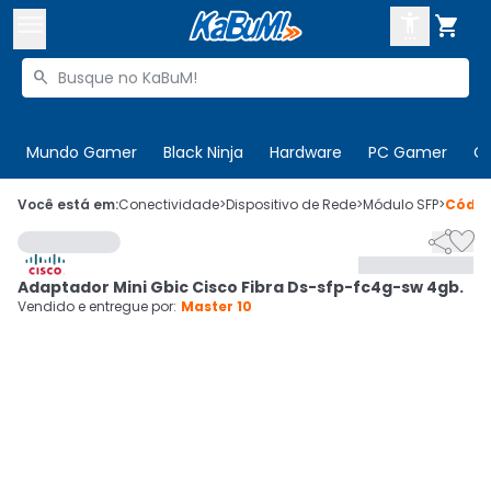



Buscar produtos


Enviar para:
Digite o CEP
Mundo Gamer
Black Ninja
Hardware
PC Gamer
C

Olá. Acesse sua conta
Você está em:
Conectividade
>
Dispositivo de Rede
>
Módulo SFP
>
Códi


ENTRE

Departamentos
Adaptador Mini Gbic Cisco Fibra Ds-sfp-fc4g-sw 4gb.
CADASTRE-SE
Cupons

Vendido e entregue por:
Master 10
Mais Vendidos

Ativar tradutor em libras
