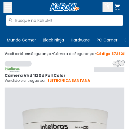



Buscar produtos


Enviar para:
Digite o CEP
Mundo Gamer
Black Ninja
Hardware
PC Gamer
C

Olá. Acesse sua conta
Você está em:
Segurança
>
Câmera de Segurança
>
Código
572628


ENTRE

Departamentos
Câmera Vhd 1120d Full Color
CADASTRE-SE
Cupons

Vendido e entregue por:
ELETRONICA SANTANA
Mais Vendidos

Ativar tradutor em libras
