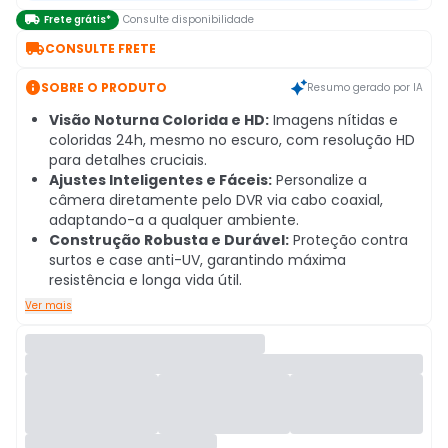

Frete grátis*
Consulte disponibilidade

CONSULTE FRETE

SOBRE O PRODUTO
Resumo gerado por IA
Visão Noturna Colorida e HD:
Imagens nítidas e
coloridas 24h, mesmo no escuro, com resolução HD
para detalhes cruciais.
Ajustes Inteligentes e Fáceis:
Personalize a
câmera diretamente pelo DVR via cabo coaxial,
adaptando-a a qualquer ambiente.
Construção Robusta e Durável:
Proteção contra
surtos e case anti-UV, garantindo máxima
resistência e longa vida útil.
Ver mais