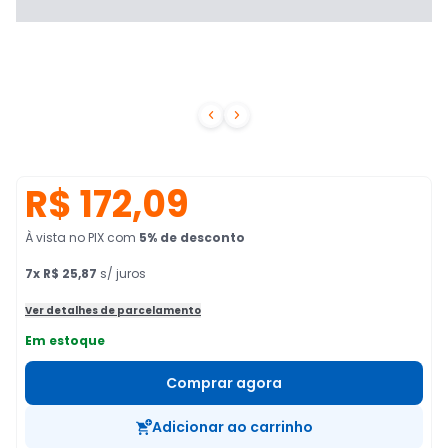


R$ 172,09
À vista no PIX
com
5
% de desconto
7
x
R$ 25,87
s/ juros
Ver detalhes de parcelamento
Em estoque
Comprar agora
Adicionar ao carrinho