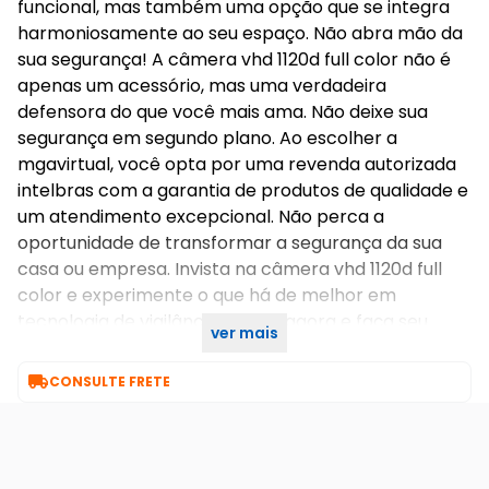
funcional, mas também uma opção que se integra
harmoniosamente ao seu espaço. Não abra mão da
sua segurança! A câmera vhd 1120d full color não é
apenas um acessório, mas uma verdadeira
defensora do que você mais ama. Não deixe sua
segurança em segundo plano. Ao escolher a
mgavirtual, você opta por uma revenda autorizada
intelbras com a garantia de produtos de qualidade e
um atendimento excepcional. Não perca a
oportunidade de transformar a segurança da sua
casa ou empresa. Invista na câmera vhd 1120d full
color e experimente o que há de melhor em
tecnologia de vigilância! Clique agora e faça seu
ver mais
pedido! Ficha técnica – vhd 1120 d full color.pdf

CONSULTE FRETE