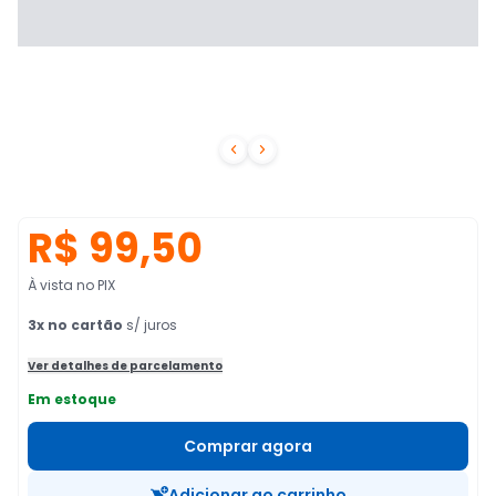


R$ 99,50
À vista no PIX
3
x no cartão
s/ juros
Ver detalhes de parcelamento
Em estoque
Comprar agora
Adicionar ao carrinho