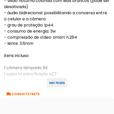
- visão noturna colorida com leds brancos (pode ser
desativada)
- áudio bidirecional: possibilitando a conversa entre
o celular e a câmera
- grau de proteção: ip44
- consumo de energia: 3w
- compressão de vídeo: smart h.264
- lente: 3.6mm
itens incluso:
1 câmera lâmpada 3d
1 suporte para fixação e27
1 manual de instruções
ver mais
1 kit parafusos

CONSULTE FRETE