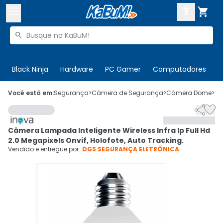



Buscar produtos


Enviar para:
Digite o CEP
Black Ninja
Hardware
PC Gamer
Computadores
P

Olá. Acesse sua conta
Você está em:
Segurança
>
Câmera de Segurança
>
Câmera Dome
>
C


ENTRE

Departamentos
Câmera Lampada Inteligente Wireless Infra Ip Full Hd
CADASTRE-SE
Cupons

2.0 Megapixels Onvif, Holofote, Auto Tracking.
Vendido e entregue por:
DGS SEGURANÇA ELETRÔNICA
Mais Vendidos

Ativar tradutor em libras
