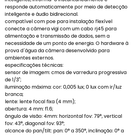
responde automaticamente por meio de detecção
inteligente e áudio bidirecional.
compatível com poe para instalação flexível
conecte a câmera vigi com um cabo rj45 para
alimentação e transmissão de dados, sem a
necessidade de um ponto de energia. O hardware à
prova d´água da câmera desenvolvido para
ambientes externos.
especificações técnicas:
sensor de imagem: cmos de varredura progressiva
de 1/3";
iluminação máxima: cor: 0,005 lux; 0 lux com ir/luz
branca;
lente: lente focal fixa (4 mm);
abertura: 4 mm: f1.6;
ângulo de visão: 4mm: horizontal fov: 79°, vertical
fov: 43°, diagonal fov: 93°;
alcance do pan/tilt: pan: 0° a 350°, inclinação: 0° a