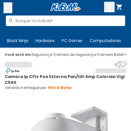



Buscar produtos


Enviar para:
Digite o CEP
Black Ninja
Hardware
PC Gamer
Computadores
P

Olá. Acesse sua conta
Você está em:
Segurança
>
Câmera de Segurança
>
Câmera Bullet
>
Có


ENTRE

Departamentos
Camera Ip Cftv Poe Externa Pan/tilt 4mp Colorida Vigi
CADASTRE-SE
Cupons

C540
Vendido e entregue por:
Bits & Bytes
Mais Vendidos

Ativar tradutor em libras
