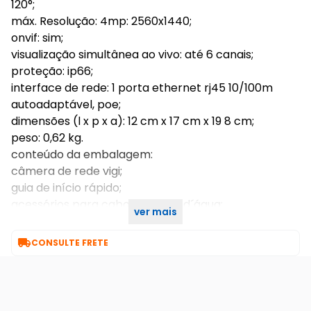
120°;
máx. Resolução: 4mp: 2560x1440;
onvif: sim;
visualização simultânea ao vivo: até 6 canais;
proteção: ip66;
interface de rede: 1 porta ethernet rj45 10/100m
autoadaptável, poe;
dimensões (l x p x a): 12 cm x 17 cm x 19 8 cm;
peso: 0,62 kg.
conteúdo da embalagem:
câmera de rede vigi;
guia de início rápido;
acessórios para cabos à prova d´água;
ver mais
acessórios de montagem.

CONSULTE FRETE