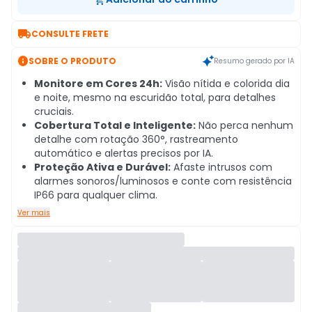

CONSULTE FRETE

SOBRE O PRODUTO
Resumo gerado por IA
Monitore em Cores 24h:
Visão nítida e colorida dia
e noite, mesmo na escuridão total, para detalhes
cruciais.
Cobertura Total e Inteligente:
Não perca nenhum
detalhe com rotação 360°, rastreamento
automático e alertas precisos por IA.
Proteção Ativa e Durável:
Afaste intrusos com
alarmes sonoros/luminosos e conte com resistência
IP66 para qualquer clima.
Ver mais