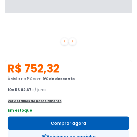


R$ 752,32
À vista no PIX
com
9
% de desconto
10
x
R$ 82,67
s/ juros
Ver detalhes de parcelamento
Em estoque
Comprar agora
Adicionar ao carrinho