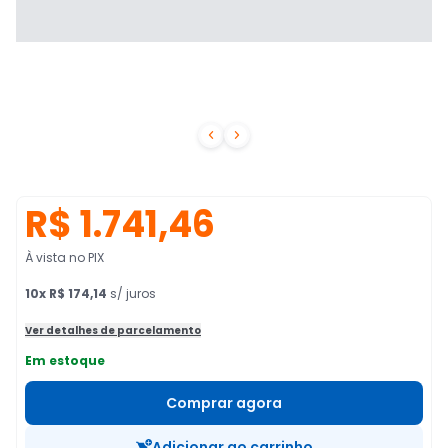


R$ 1.741,46
À vista no PIX
10
x
R$ 174,14
s/ juros
Ver detalhes de parcelamento
Em estoque
Comprar agora
Adicionar ao carrinho