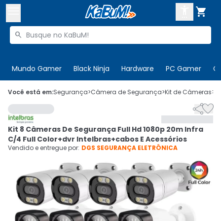



Buscar produtos


Enviar para:
Digite o CEP
Mundo Gamer
Black Ninja
Hardware
PC Gamer
C

Olá. Acesse sua conta
Você está em:
Segurança
>
Câmera de Segurança
>
Kit de Câmeras
>
C


ENTRE

Departamentos
Kit 8 Câmeras De Segurança Full Hd 1080p 20m Infra
CADASTRE-SE
Cupons

C/4 Full Color+dvr Intelbras+cabos E Acessórios
Vendido e entregue por:
DGS SEGURANÇA ELETRÔNICA
Mais Vendidos

Ativar tradutor em libras
