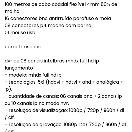
100 metros de cabo coaxial flexível 4mm 80% de
malha
16 conectores bnc antirruído parafuso e mola
08 conectores p4 macho com borne
01 mouse usb
características
dvr de 08 canais intelbras mhdx full hd ip
lançamento
- modelo: mhdx full hd ip.
- tecnologias: 5x1 (hdcvi + hdtvi + ahd + analógica +
ip).
- quantidade de canais: 08 canais bnc + 2 canais ip
ou 10 canais ip no modo nvr.
- resolução de visualização: 1080p / 720p / 960h / d1
/ cif.
- resolução de gravação: 1080p lite/ 720p / 960h / d1
/ cif.