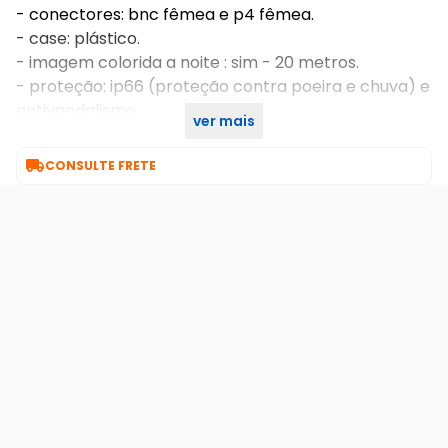
- conectores: bnc fêmea e p4 fêmea.
- case: plástico.
- imagem colorida a noite : sim - 20 metros.
- proteção: ip66 (proteção contra poeira e chuva) e
antivandalismo.
ver mais
- local de instalação: interno / externo.

CONSULTE FRETE