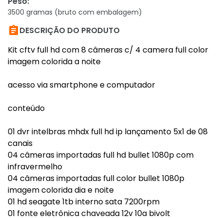
Peso
:
3500 gramas (bruto com embalagem)

DESCRIÇÃO DO PRODUTO
Kit cftv full hd com 8 câmeras c/ 4 camera full color
imagem colorida a noite
acesso via smartphone e computador
conteúdo
01 dvr intelbras mhdx full hd ip lançamento 5x1 de 08
canais
04 câmeras importadas full hd bullet 1080p com
infravermelho
04 câmeras importadas full color bullet 1080p
imagem colorida dia e noite
01 hd seagate 1tb interno sata 7200rpm
01 fonte eletrônica chaveada 12v 10a bivolt