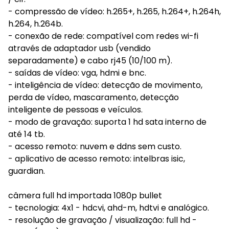
- compressão de vídeo: h.265+, h.265, h.264+, h.264h,
h.264, h.264b.
- conexão de rede: compatível com redes wi-fi
através de adaptador usb (vendido
separadamente) e cabo rj45 (10/100 m).
- saídas de vídeo: vga, hdmi e bnc.
- inteligência de vídeo: detecção de movimento,
perda de vídeo, mascaramento, detecção
inteligente de pessoas e veículos.
- modo de gravação: suporta 1 hd sata interno de
até 14 tb.
- acesso remoto: nuvem e ddns sem custo.
- aplicativo de acesso remoto: intelbras isic,
guardian.
câmera full hd importada 1080p bullet
- tecnologia: 4x1 - hdcvi, ahd-m, hdtvi e analógico.
- resolução de gravação / visualização: full hd -