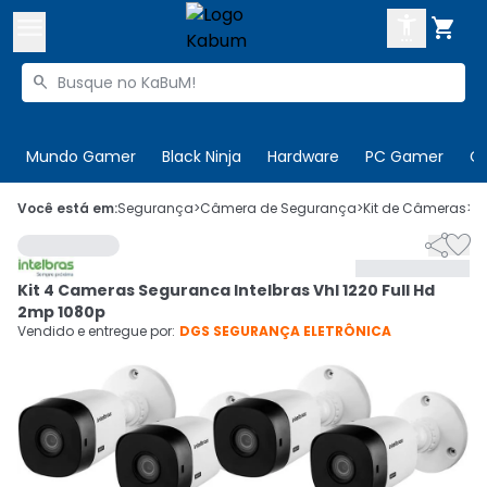



Buscar produtos


Enviar para:
Digite o CEP
Mundo Gamer
Black Ninja
Hardware
PC Gamer
C

Olá. Acesse sua conta
Você está em:
Segurança
>
Câmera de Segurança
>
Kit de Câmeras
>
C


ENTRE

Departamentos
Kit 4 Cameras Seguranca Intelbras Vhl 1220 Full Hd
CADASTRE-SE
Cupons

2mp 1080p
Vendido e entregue por:
DGS SEGURANÇA ELETRÔNICA
Mais Vendidos

Ativar tradutor em libras
