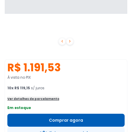


R$ 1.191,53
À vista no PIX
10
x
R$ 119,15
s/ juros
Ver detalhes de parcelamento
Em estoque
Comprar agora