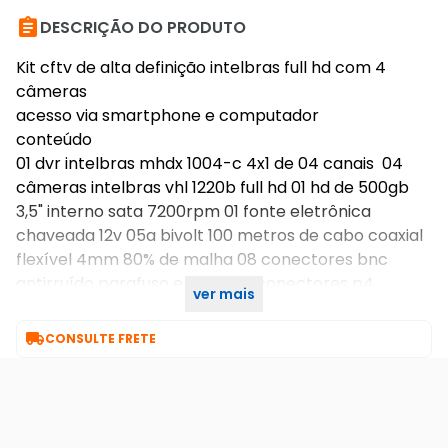

DESCRIÇÃO DO PRODUTO
Kit cftv de alta definição intelbras full hd com 4
câmeras
acesso via smartphone e computador
conteúdo
01 dvr intelbras mhdx 1004-c 4x1 de 04 canais 04
câmeras intelbras vhl 1220b full hd 01 hd de 500gb
3,5" interno sata 7200rpm 01 fonte eletrônica
chaveada 12v 05a bivolt 100 metros de cabo coaxial
flexível 4mm 80% de malha 08 conectores bnc
antirruído parafuso e mola 04 conectores p4
ver mais
macho borne 01 mouse usb

CONSULTE FRETE