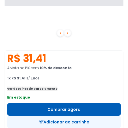


R$ 31,41
À vista no PIX
com
10
% de desconto
1
x
R$ 31,41
s/ juros
Ver detalhes de parcelamento
Em estoque
Comprar agora
Adicionar ao carrinho