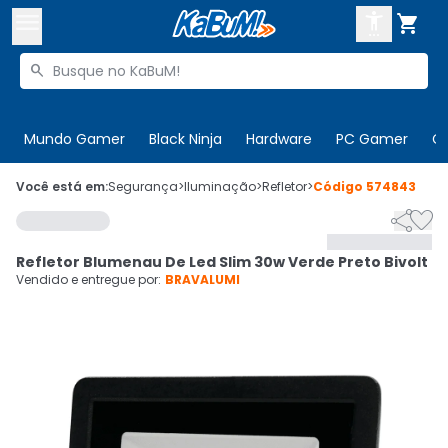



Buscar produtos


Enviar para:
Digite o CEP
Mundo Gamer
Black Ninja
Hardware
PC Gamer
C

Olá. Acesse sua conta
Você está em:
Segurança
>
Iluminação
>
Refletor
>
Código
574843


ENTRE

Departamentos
Refletor Blumenau De Led Slim 30w Verde Preto Bivolt
CADASTRE-SE
Cupons

Vendido e entregue por:
BRAVALUMI
Mais Vendidos

Ativar tradutor em libras
