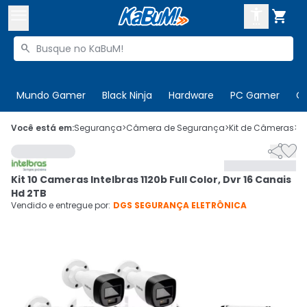



Buscar produtos


Enviar para:
Digite o CEP
Mundo Gamer
Black Ninja
Hardware
PC Gamer
C

Olá. Acesse sua conta
Você está em:
Segurança
>
Câmera de Segurança
>
Kit de Câmeras
>
C


ENTRE

Departamentos
Kit 10 Cameras Intelbras 1120b Full Color, Dvr 16 Canais
CADASTRE-SE
Cupons

Hd 2TB
Vendido e entregue por:
DGS SEGURANÇA ELETRÔNICA
Mais Vendidos

Ativar tradutor em libras
