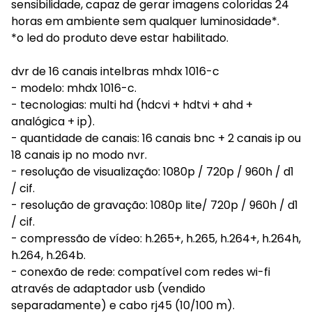
sensibilidade, capaz de gerar imagens coloridas 24
horas em ambiente sem qualquer luminosidade*.
*o led do produto deve estar habilitado.
dvr de 16 canais intelbras mhdx 1016-c
- modelo: mhdx 1016-c.
- tecnologias: multi hd (hdcvi + hdtvi + ahd +
analógica + ip).
- quantidade de canais: 16 canais bnc + 2 canais ip ou
18 canais ip no modo nvr.
- resolução de visualização: 1080p / 720p / 960h / d1
/ cif.
- resolução de gravação: 1080p lite/ 720p / 960h / d1
/ cif.
- compressão de vídeo: h.265+, h.265, h.264+, h.264h,
h.264, h.264b.
- conexão de rede: compatível com redes wi-fi
através de adaptador usb (vendido
separadamente) e cabo rj45 (10/100 m).