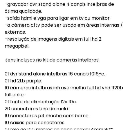
-gravador dvr stand alone 4 canais intelbras de
ótima qualidade.
-saída hdmi e vga para ligar em tv ou monitor.
-a câmera cftv pode ser usada em áreas internas /
externas.
-resolução de imagens digitais em full hd 2
megapixel.
itens inclusos no kit de cameras intelbras:
01 dvr stand alone intelbras 16 canais 1016-c.
01 hd 2tb purple.
10 câmeras intelbras infravermelho full hd vhd 1120b
full color.
01 fonte de alimentação 12v 10a.
20 conectores bnc de mola.
10 conectores p4 macho com borne.
10 caixas para conectores.
01 rolo de 100 metros de cabo coaxial 4mm 80%