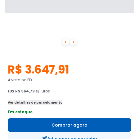


R$ 3.647,91
À vista no PIX
10
x
R$ 364,79
s/ juros
Ver detalhes de parcelamento
Em estoque
Comprar agora
Adicionar ao carrinho