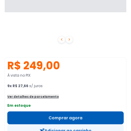


R$ 249,00
À vista no PIX
9
x
R$ 27,66
s/ juros
Ver detalhes de parcelamento
Em estoque
Comprar agora
Adicionar ao carrinho