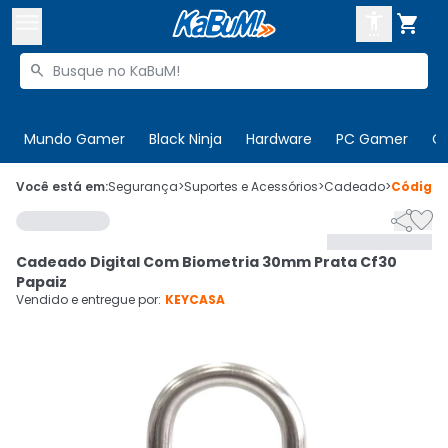



Buscar produtos


Enviar para:
Digite o CEP
Mundo Gamer
Black Ninja
Hardware
PC Gamer
C

Olá. Acesse sua conta
Você está em:
Segurança
>
Suportes e Acessórios
>
Cadeado
>
Código


ENTRE

Departamentos
Cadeado Digital Com Biometria 30mm Prata Cf30
CADASTRE-SE
Cupons

Papaiz
Vendido e entregue por:
KEYCASA
Mais Vendidos

Ativar tradutor em libras
