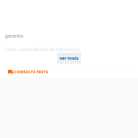
garantia
1 ano contra defeito de fabricação.
ver mais

CONSULTE FRETE