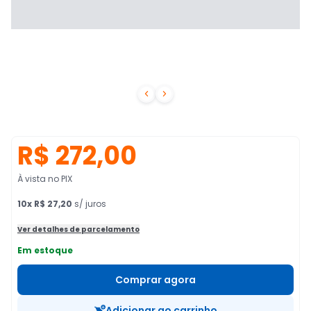


R$ 272,00
À vista no PIX
10
x
R$ 27,20
s/ juros
Ver detalhes de parcelamento
Em estoque
Comprar agora
Adicionar ao carrinho