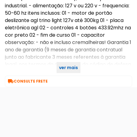
industrial. - alimentação: 127 v ou 220 v - frequencia:
50-60 hz itens inclusos: 01 - motor de portão
deslizante agl trino light 127v até 300kg 01 - placa
eletrônica agl 02 - controles 4 botões 433.92mhz na
cor preto 02 - fim de curso 01 - capacitor
observação: - não e incluso cremalheiras! Garantia 1
ano de garantia (9 meses de garantia contratual
junto ao fabricante 3 meses referentes à garantia
legal, nos termos do artigo 26, ii, do código de defesa
ver mais
do consumidor)

CONSULTE FRETE