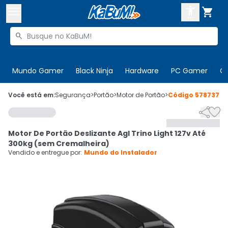



Buscar produtos


Enviar para:
Digite o CEP
Mundo Gamer
Black Ninja
Hardware
PC Gamer
C

Olá. Acesse sua conta
Você está em:
Segurança
>
Portão
>
Motor de Portão
>
Código
578737


ENTRE

Departamentos
Motor De Portão Deslizante Agl Trino Light 127v Até
CADASTRE-SE
Cupons

300kg (sem Cremalheira)
Vendido e entregue por:
Mundo do Instalador
Mais Vendidos

Ativar tradutor em libras
