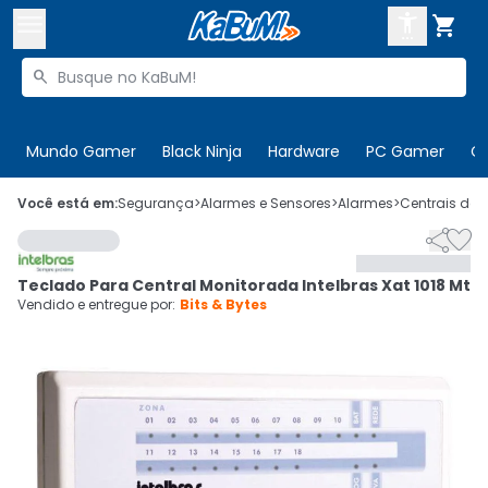



Buscar produtos


Enviar para:
Digite o CEP
Mundo Gamer
Black Ninja
Hardware
PC Gamer
C

Olá. Acesse sua conta
Você está em:
Segurança
>
Alarmes e Sensores
>
Alarmes
>
Centrais de 


ENTRE

Departamentos
Teclado Para Central Monitorada Intelbras Xat 1018 Mt
CADASTRE-SE
Cupons

Vendido e entregue por:
Bits & Bytes
Mais Vendidos

Ativar tradutor em libras
