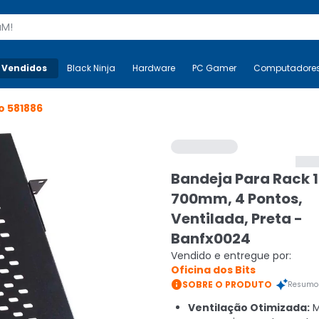
s
 Vendidos
Mais-v-
Black Ninja
Black Ninja
Hardware
Hardware
PC Gamer
PC Gamer
Computadore
Co
go
581886
Bandeja Para Rack 1
700mm, 4 Pontos,
Ventilada, Preta -
Banfx0024
Vendido e entregue por:
Oficina dos Bits

SOBRE O PRODUTO
Resumo 
Ventilação Otimizada:
M