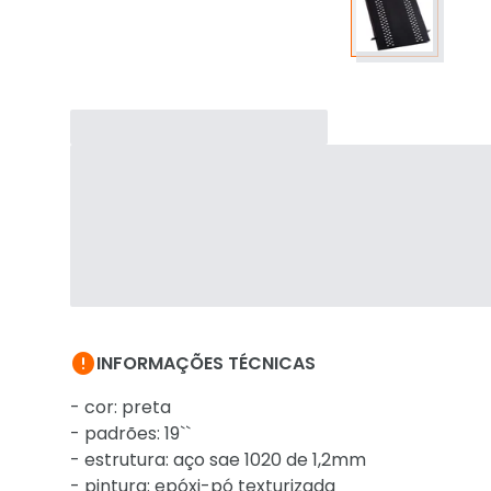

INFORMAÇÕES TÉCNICAS
- cor: preta
- padrões: 19``
- estrutura: aço sae 1020 de 1,2mm
- pintura: epóxi-pó texturizada