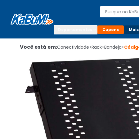
Enviar para:

Buscar produto
Digite o CEP

Departamentos
Cupons
Mais
Você está em:
Conectividade
>
Rack
>
Bandeja
>
Códi