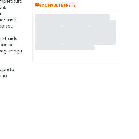
mperatura

CONSULTE FRETE
il.
:
uer rack
do seu
struída
portar
segurança
 preto
são.