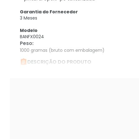
Garantia do Fornecedor
3 Meses
Modelo
BANFX0024
Peso
:
1000 gramas (bruto com embalagem)

DESCRIÇÃO DO PRODUTO
Bandeja Para Rack 19 1ux 700mm, 4 Pontos, Venti