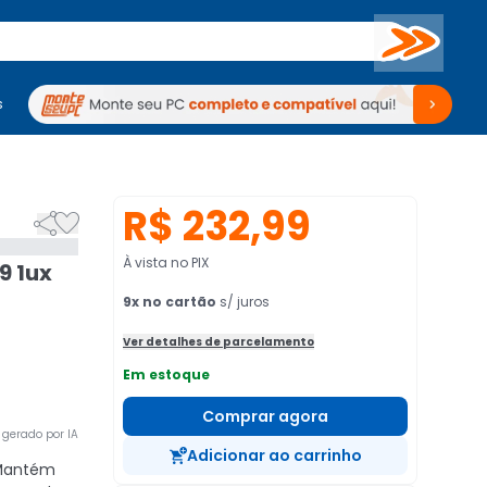
Buscar
s
mputadores
Periféricos
Periféricos
TV
Venda no KaBuM!
TV
Venda no KaBuM!
R$ 232,99


À vista no PIX
9 1ux
9
x no cartão
s/ juros
Ver detalhes de parcelamento
Em estoque
Comprar agora
gerado por IA
Adicionar ao carrinho
antém