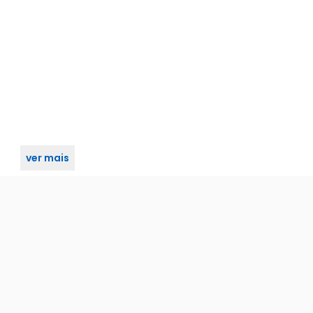
ver mais
lada, Preta - Banfx0024