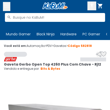



Buscar produtos


Enviar para:
Digite o CEP
Mundo Gamer
Black Ninja
Hardware
PC Gamer
C

Olá. Acesse sua conta
Você está em:
Automação
>
PDV
>
Gavetas
>
Código
582818


ENTRE

Departamentos
Gaveta Gerbo Open Top 4260 Plus Com Chave - Rj12
CADASTRE-SE
Cupons

Vendido e entregue por:
Bits & Bytes
Mais Vendidos

Ativar tradutor em libras
