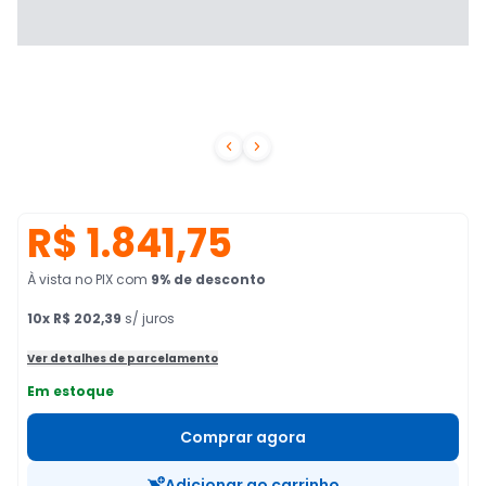


R$ 1.841,75
À vista no PIX
com
9
% de desconto
10
x
R$ 202,39
s/ juros
Ver detalhes de parcelamento
Em estoque
Comprar agora
Adicionar ao carrinho