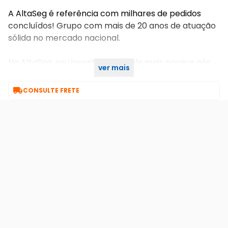
A AltaSeg é referência com milhares de pedidos
concluídos! Grupo com mais de 20 anos de atuação
sólida no mercado nacional.
Na AltaSeg, seu investimento vale mais porque nós
ver mais
investimos em você!

CONSULTE FRETE