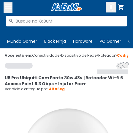



Buscar produtos


Enviar para:
Digite o CEP
Mundo Gamer
Black Ninja
Hardware
PC Gamer
C

Olá. Acesse sua conta
Você está em:
Conectividade
>
Dispositivo de Rede
>
Roteador
>
Código


ENTRE

Departamentos
U6 Pro Ubiquiti Com Fonte 30w 48v | Roteador Wi-fi 6
CADASTRE-SE
Cupons

Access Point 5.3 Gbps + Injetor Poe+
Vendido e entregue por:
AltaSeg
Mais Vendidos

Ativar tradutor em libras
