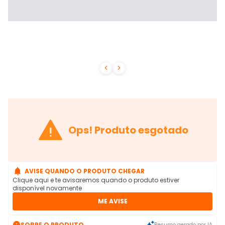



Ops! Produto esgotado

AVISE QUANDO O PRODUTO CHEGAR
Clique aqui e te avisaremos quando o produto estiver
disponível novamente
ME AVISE

SOBRE O PRODUTO
Resumo gerado por IA