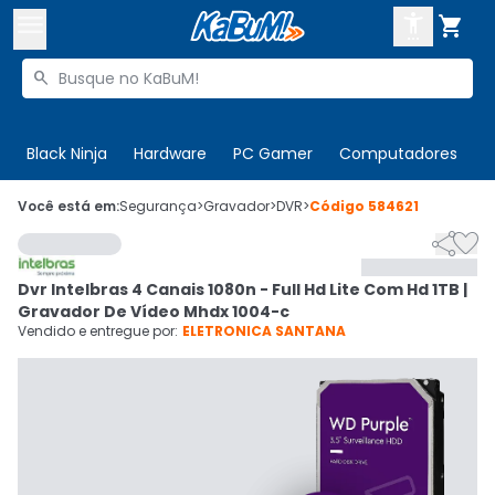



Buscar produtos


Enviar para:
Digite o CEP
Black Ninja
Hardware
PC Gamer
Computadores
P

Olá. Acesse sua conta
Você está em:
Segurança
>
Gravador
>
DVR
>
Código
584621


ENTRE

Departamentos
Dvr Intelbras 4 Canais 1080n - Full Hd Lite Com Hd 1TB |
CADASTRE-SE
Cupons

Gravador De Vídeo Mhdx 1004-c
Vendido e entregue por:
ELETRONICA SANTANA
Mais Vendidos

Ativar tradutor em libras
