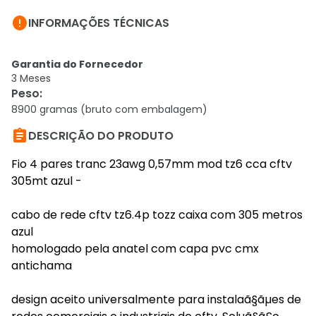

INFORMAÇÕES TÉCNICAS
Garantia do Fornecedor
3 Meses
Peso
:
8900 gramas (bruto com embalagem)

DESCRIÇÃO DO PRODUTO
Fio 4 pares tranc 23awg 0,57mm mod tz6 cca cftv
305mt azul -
cabo de rede cftv tz6.4p tozz caixa com 305 metros
azul
homologado pela anatel com capa pvc cmx
antichama
design aceito universalmente para instalaã§ãµes de