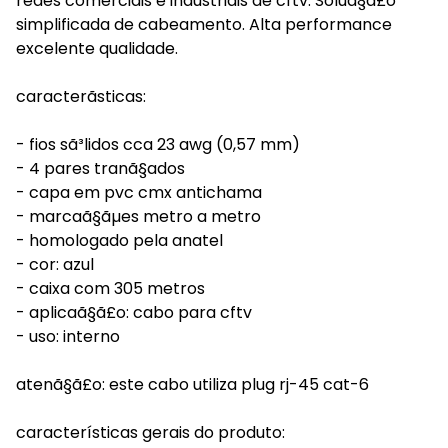
redes comerciais e industriais de cftv. Soluã§ã£o
simplificada de cabeamento. Alta performance
excelente qualidade.
caracterã­sticas:
- fios sã³lidos cca 23 awg (0,57 mm)
- 4 pares tranã§ados
- capa em pvc cmx antichama
- marcaã§ãµes metro a metro
- homologado pela anatel
- cor: azul
- caixa com 305 metros
- aplicaã§ã£o: cabo para cftv
- uso: interno
atenã§ã£o: este cabo utiliza plug rj-45 cat-6
características gerais do produto: