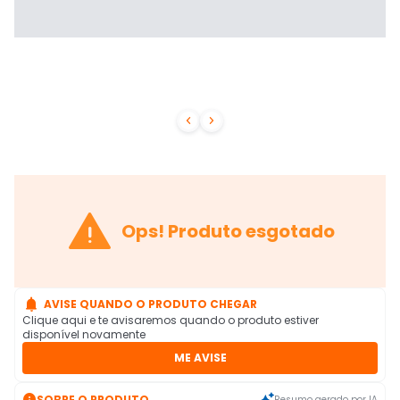



Ops! Produto esgotado

AVISE QUANDO O PRODUTO CHEGAR
Clique aqui e te avisaremos quando o produto estiver
disponível novamente
ME AVISE

SOBRE O PRODUTO
Resumo gerado por IA