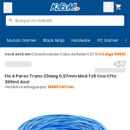



Buscar produtos


Enviar para:
Digite o CEP
Mundo Gamer
Black Ninja
Hardware
PC Gamer
C

Olá. Acesse sua conta
Você está em:
Conectividade
>
Cabo de Rede
>
CAT 5
>
Código
585892


ENTRE

Departamentos
Fio 4 Pares Tranc 23awg 0,57mm Mod Tz6 Cca Cftv
CADASTRE-SE
Cupons

305mt Azul
Vendido e entregue por:
WEBPONTUAL
Mais Vendidos

Ativar tradutor em libras
