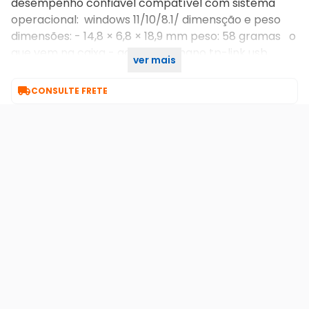
desempenho confiável compatível com sistema
operacional: windows 11/10/8.1/ dimensção e peso
dimensões: - 14,8 × 6,8 × 18,9 mm peso: 58 gramas o
que vem na caixa - adaptador nano tp-link usb
ver mais
wireless ub5a - manual

CONSULTE FRETE