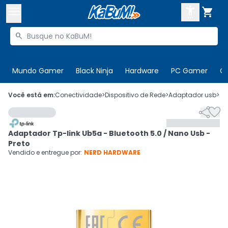



Buscar produtos


Enviar para:
Digite o CEP
Mundo Gamer
Black Ninja
Hardware
PC Gamer
C

Olá. Acesse sua conta
Você está em:
Conectividade
>
Dispositivo de Rede
>
Adaptador usb
>
C


ENTRE

Departamentos
Adaptador Tp-link Ub5a - Bluetooth 5.0 / Nano Usb -
CADASTRE-SE
Cupons

Preto
Vendido e entregue por:
NERD HARDWARE
Mais Vendidos

Ativar tradutor em libras
