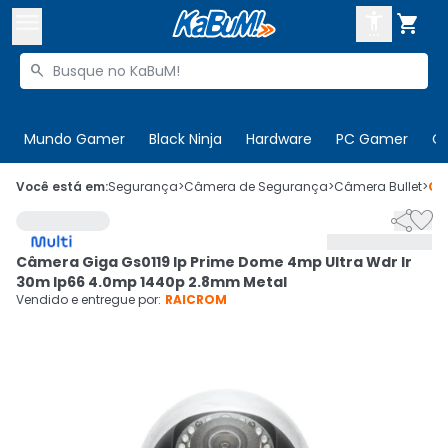



Buscar produtos


Enviar para:
Digite o CEP
Mundo Gamer
Black Ninja
Hardware
PC Gamer
C

Olá. Acesse sua conta
Você está em:
Segurança
>
Câmera de Segurança
>
Câmera Bullet
>
Có


ENTRE

Departamentos
Câmera Giga Gs0119 Ip Prime Dome 4mp Ultra Wdr Ir
CADASTRE-SE
Cupons

30m Ip66 4.0mp 1440p 2.8mm Metal
Vendido e entregue por:
RAICROM
Mais Vendidos

Ativar tradutor em libras
