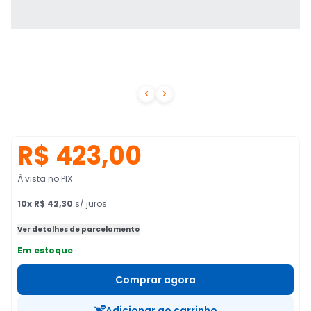


R$ 423,00
À vista no PIX
10
x
R$ 42,30
s/ juros
Ver detalhes de parcelamento
Em estoque
Comprar agora
Adicionar ao carrinho