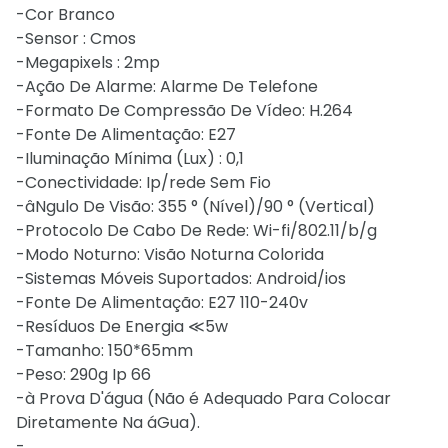
-Cor Branco
-Sensor : Cmos
-Megapixels : 2mp
-Ação De Alarme: Alarme De Telefone
-Formato De Compressão De Vídeo: H.264
-Fonte De Alimentação: E27
-Iluminação Mínima (Lux) : 0,1
-Conectividade: Ip/rede Sem Fio
-âNgulo De Visão: 355 ° (Nível)/90 ° (Vertical)
-Protocolo De Cabo De Rede: Wi-fi/802.11/b/g
-Modo Noturno: Visão Noturna Colorida
-Sistemas Móveis Suportados: Android/ios
-Fonte De Alimentação: E27 110-240v
-Resíduos De Energia ≪5w
-Tamanho: 150*65mm
-Peso: 290g Ip 66
-à Prova D'água (Não é Adequado Para Colocar
Diretamente Na áGua).
-