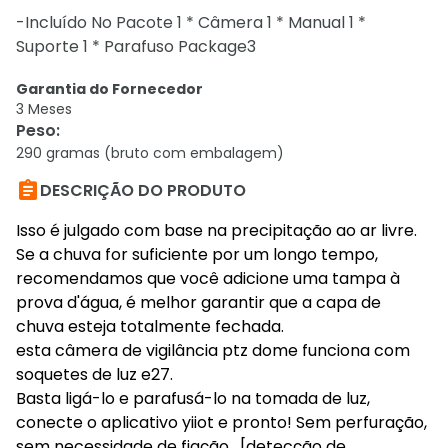
-Incluído No Pacote 1 * Câmera 1 * Manual 1 *
Suporte 1 * Parafuso Package3
Garantia do Fornecedor
3 Meses
Peso
:
290 gramas (bruto com embalagem)

DESCRIÇÃO DO PRODUTO
Isso é julgado com base na precipitação ao ar livre.
Se a chuva for suficiente por um longo tempo,
recomendamos que você adicione uma tampa à
prova d'água, é melhor garantir que a capa de
chuva esteja totalmente fechada.
esta câmera de vigilância ptz dome funciona com
soquetes de luz e27.
Basta ligá-lo e parafusá-lo na tomada de luz,
conecte o aplicativo yiiot e pronto! Sem perfuração,
sem necessidade de fiação. [detecção de