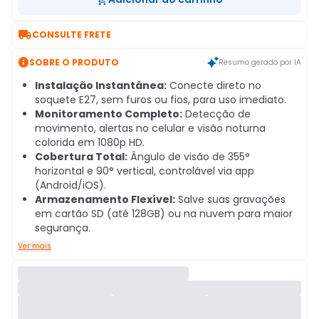

CONSULTE FRETE

SOBRE O PRODUTO
Resumo gerado por IA
Instalação Instantânea:
Conecte direto no
soquete E27, sem furos ou fios, para uso imediato.
Monitoramento Completo:
Detecção de
movimento, alertas no celular e visão noturna
colorida em 1080p HD.
Cobertura Total:
Ângulo de visão de 355°
horizontal e 90° vertical, controlável via app
(Android/iOS).
Armazenamento Flexível:
Salve suas gravações
em cartão SD (até 128GB) ou na nuvem para maior
segurança.
Ver mais