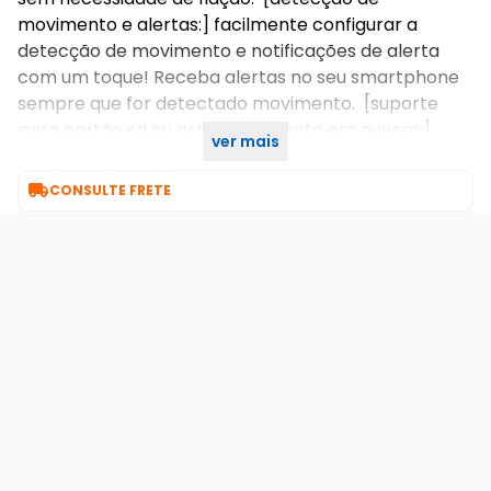
movimento e alertas:] facilmente configurar a
detecção de movimento e notificações de alerta
com um toque! Receba alertas no seu smartphone
sempre que for detectado movimento. [suporte
para cartão sd ou armazenamento em nuvem:]
ver mais
salvar gravações no cartão sd (até 128 gb)

CONSULTE FRETE