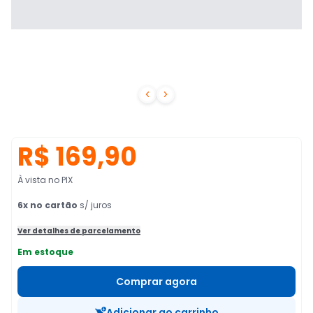


R$ 169,90
À vista no PIX
6
x no cartão
s/ juros
Ver detalhes de parcelamento
Em estoque
Comprar agora
Adicionar ao carrinho