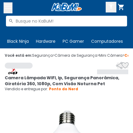



Buscar produtos


Enviar para:
Digite o CEP
Black Ninja
Hardware
PC Gamer
Computadores
P

Olá. Acesse sua conta
Você está em:
Segurança
>
Câmera de Segurança
>
Mini Câmera
>
Cód


ENTRE

Departamentos
Camera Lâmpada WIFI, Ip, Segurança Panorâmica,
CADASTRE-SE
Cupons

Giratória 360, 1080p, Com Visão Noturna Pet
Vendido e entregue por:
Ponto do Nerd
Mais Vendidos

Ativar tradutor em libras
