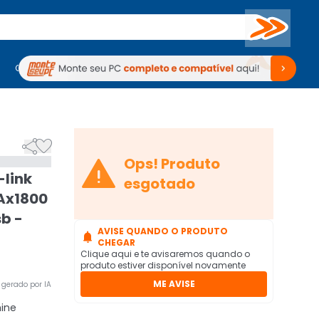
Buscar
PC Gamer
Computadores
Computadores
Periféricos
Periféricos
TV
Venda no KaBuM!
TV
Venda no KaBuM!



Ops! Produto
-link
esgotado
Ax1800
b -
AVISE QUANDO O PRODUTO

CHEGAR
Clique aqui e te avisaremos quando o
produto estiver disponível novamente
ME AVISE
gerado por IA
mine