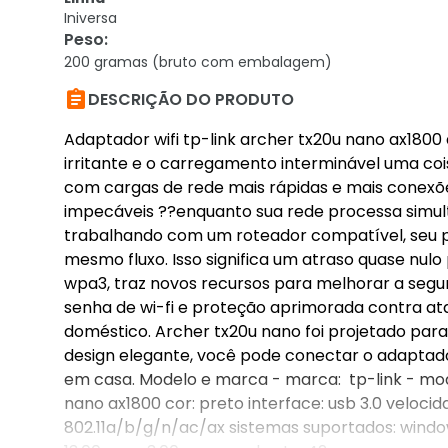
Iniversa
Peso
:
200 gramas (bruto com embalagem)

DESCRIÇÃO DO PRODUTO
Adaptador wifi tp-link archer tx20u nano ax1800 d
irritante e o carregamento interminável uma coi
com cargas de rede mais rápidas e mais conexõ
impecáveis ??enquanto sua rede processa simult
trabalhando com um roteador compatível, seu 
mesmo fluxo. Isso significa um atraso quase nulo
wpa3, traz novos recursos para melhorar a segu
senha de wi-fi e proteção aprimorada contra at
doméstico. Archer tx20u nano foi projetado par
design elegante, você pode conectar o adaptador
em casa. Modelo e marca - marca: tp-link - mode
nano ax1800 cor: preto interface: usb 3.0 veloc
802.11a/b/g/n/ac/ax sistemas suportados: windo