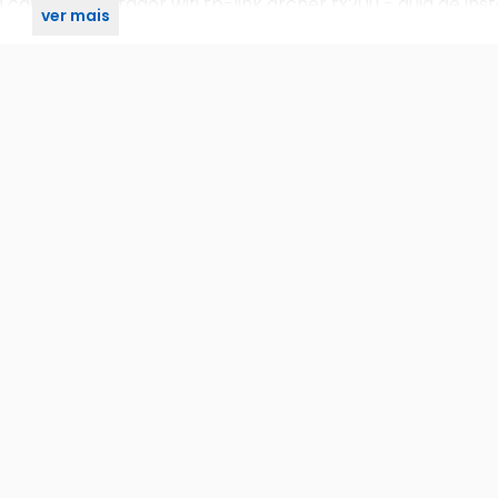
caixa - adaptador wifi tp-link archer tx20u - guia de ins
ver mais