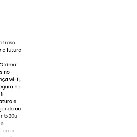
 atraso
 o futuro
 Ofdma:
s no
ça wi-fi,
segura na
fi
atura e
ajando ou
r tx20u
ee
0 cm x