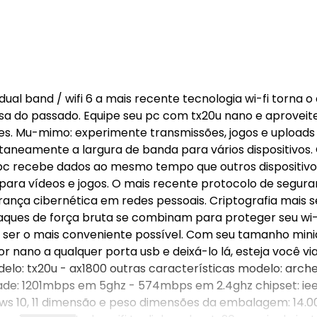
ual band / wifi 6 a mais recente tecnologia wi-fi torna o
sa do passado. Equipe seu pc com tx20u nano e aproveite
es. Mu-mimo: experimente transmissões, jogos e uploads
aneamente a largura de banda para vários dispositivos.
pc recebe dados ao mesmo tempo que outros dispositivo
 para vídeos e jogos. O mais recente protocolo de seguran
rança cibernética em redes pessoais. Criptografia mais 
aques de força bruta se combinam para proteger seu wi-
a ser o mais conveniente possível. Com seu tamanho mini
 nano a qualquer porta usb e deixá-lo lá, esteja você vi
lo: tx20u - ax1800 outras características modelo: arche
idade: 1201mbps em 5ghz - 574mbps em 2.4ghz chipset: ie
ws 10, 11 dimensão e peso dimensões da embalagem: 14.0