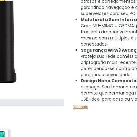
atrasos e carregamentos,
garantindo navegação e 
supervelozes para seu PC.
Multitarefa Sem Interr
Com MU-MIMO e OFDMA, j
transmita impecavelment
mesmo com múltiplos disp
conectados.
Segurança WPA3 Avanç
Proteja sua rede domésti
criptografia mais recente,
defendendo-se contra at
garantindo privacidade.
Design Nano Compacto
esqueça! Seu tamanho mi
permite que permaneça n
USB, ideal para casa ou vi
Ver mais