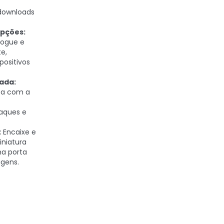
downloads
upções:
ogue e
e,
ositivos
ada:
ca com a
aques e
:
Encaixe e
niatura
a porta
agens.