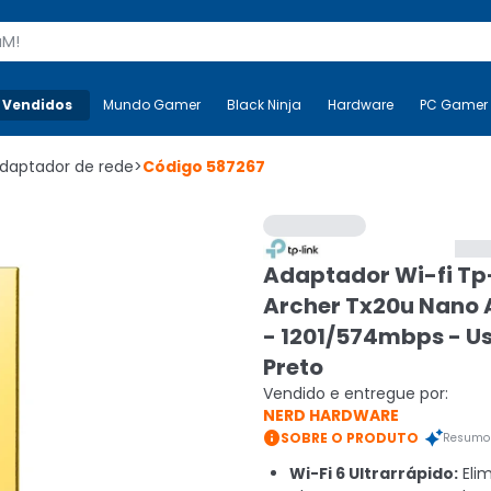
s
 Vendidos
Mais-v-
Mundo Gamer
Mundo Gamer
Black Ninja
Black Ninja
Hardware
Hardware
PC Gamer
daptador de rede
>
Código
587267
Adaptador Wi-fi Tp
Archer Tx20u Nano 
- 1201/574mbps - Us
Preto
Vendido e entregue por:
NERD HARDWARE

SOBRE O PRODUTO
Resumo 
Wi-Fi 6 Ultrarrápido:
Eli