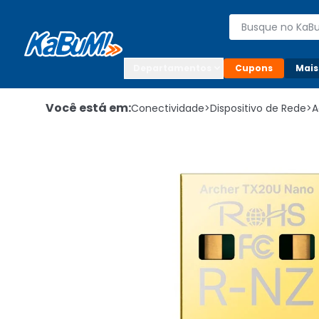
Enviar para:

Buscar produto
Digite o CEP

Departamentos
Cupons
Mais
Você está em:
Conectividade
>
Dispositivo de Rede
>
A