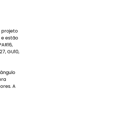
 projeto
 e estão
PAR16,
27, GU10,
 ângulo
ora
ores. A