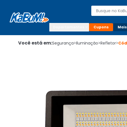
Enviar para:

Buscar produto
Digite o CEP

Departamentos
Cupons
Mais
Você está em:
Segurança
>
Iluminação
>
Refletor
>
Cód