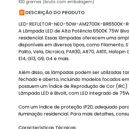
100 gramas (bruto com embalagem)

DESCRIÇÃO DO PRODUTO
LED-REFLETOR-NEO-50W-AM2700K-BR6500K-R
A Lâmpada LED de Alta Potência 6500K 75W Bivol
residencial. Essas lâmpadas oferecem uma ampla
disponíveis em diversos tipos, como Filamento, ST
Palito, Vela, Dicroica, PAR30, AR70, AR111, Halop
E14, G13, G9, G4 e mais.
Além disso, as lâmpadas podem ser utilizadas 
fechado e aberto, incluindo modelos focados 
possuem um Índice de Reprodução de Cor (IRC) A
Lâmpada LED é Bivolt, com LED integrado de 75
Com um índice de proteção IP20, adequado para
iluminação residencial. Para mais detalhes, con
Características Técnicas: