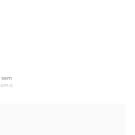
o sem
 com o