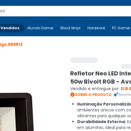
s
 Vendidos
Mais-v-
Mundo Gamer
Mundo Gamer
Black Ninja
Black Ninja
Hardware
Hardware
PC Gamer
igo
589813
Refletor Neo LED In
50w Bivolt RGB - Av
Vendido e entregue por:
ELB 

SOBRE O PRODUTO
Resumo 
Iluminação Personalizáv
ambientes únicos com co
vibrantes para qualquer o
Durabilidade Externa:
Es
em alumínio, ideal para res