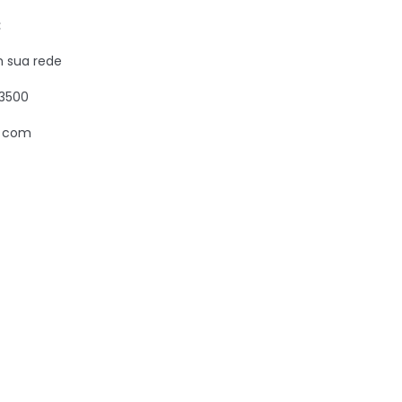
:
m sua rede
3500
s com