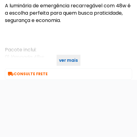
A luminária de emergência recarregável com 48w é
a escolha perfeita para quem busca praticidade,
segurança e economia.
Pacote inclui:
01 lâmpada 48w.
ver mais
01 cabo carregador usb

CONSULTE FRETE