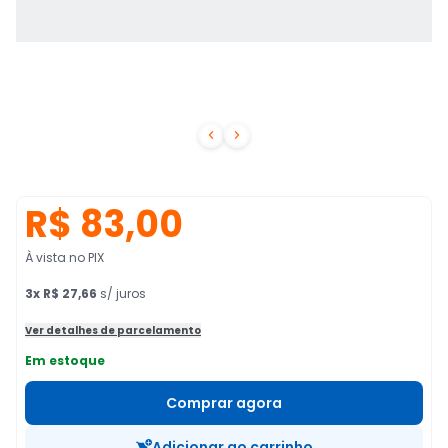


R$ 83,00
À vista no PIX
3
x
R$ 27,66
s/ juros
Ver detalhes de parcelamento
Em estoque
Comprar agora
Adicionar ao carrinho