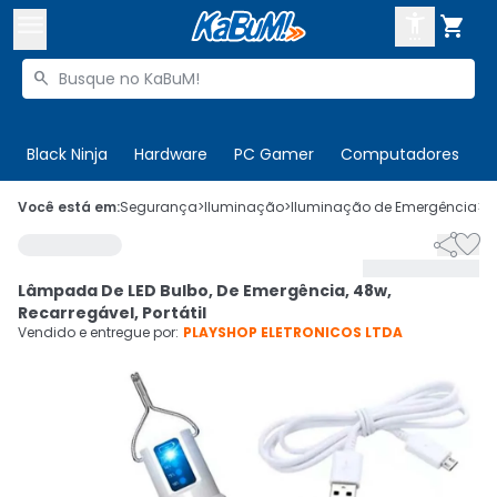



Buscar produtos


Enviar para:
Digite o CEP
Black Ninja
Hardware
PC Gamer
Computadores
P

Olá. Acesse sua conta
Você está em:
Segurança
>
Iluminação
>
Iluminação de Emergência
>
C


ENTRE

Departamentos
Lâmpada De LED Bulbo, De Emergência, 48w,
CADASTRE-SE
Cupons

Recarregável, Portátil
Vendido e entregue por:
PLAYSHOP ELETRONICOS LTDA
Mais Vendidos

Ativar tradutor em libras
