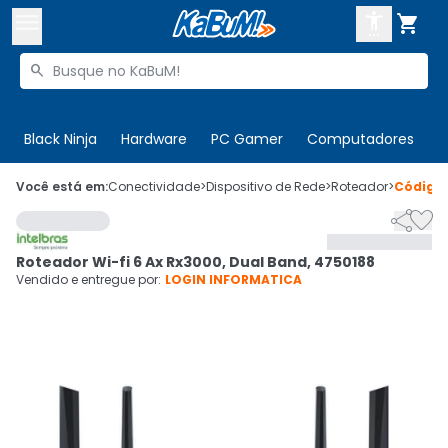



Buscar produtos


Enviar para:
Digite o CEP
Black Ninja
Hardware
PC Gamer
Computadores
P

Olá. Acesse sua conta
Você está em:
Conectividade
>
Dispositivo de Rede
>
Roteador
>
Código


ENTRE

Departamentos
Roteador Wi-fi 6 Ax Rx3000, Dual Band, 4750188
CADASTRE-SE
Cupons

Vendido e entregue por:
LOGIN INFORMATICA
Mais Vendidos

Ativar tradutor em libras
