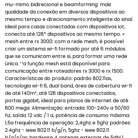
mu-mimo bidirecional e beamforming: mais
qualidade da conexão em diversos dispositivos ao
mesmo tempo e direcionamento inteligente do sinal.
Ideal para casas conectadas com dispositivos iot,
conecta até 128* dispositivos ao mesmo tempo. »
mesh entre rx 3000: com a rede mesh, é possível
criar um sistema wi-fi formado por até 6 módulos
que se comunicam entre si, para formar uma rede
única. ¹ ¹a função mesh está disponível para
comunicação entre roteadores rx 3000 e rx 1500.
Características do produto: padrão 802.11ax,
tecnologia wi-fi 6, dual band, área de cobertura wi-fi
de até 140m², até 128 dispositivos conectados,
portas gigabit, ideal para planos de internet de até
800 mega. Alimentação: entrada: 100-240v a 50/60
hz, saída: 12 vdc / 1 a, potência de consumo máxima:
1,5a frequência de operação: 2,4ghz e 5ghz padrões:
2.4ghz - ieee 802.11 b/g/n, 5ghz - ieee 802.11
b/g/n/ac hardware 4 antenas externas de 5dbi 1