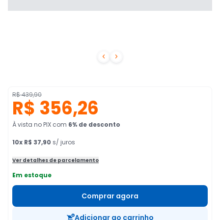


R$ 439,90
R$ 356,26
À vista no PIX
com
6
% de desconto
10
x
R$ 37,90
s/ juros
Ver detalhes de parcelamento
Em estoque
Comprar agora
Adicionar ao carrinho