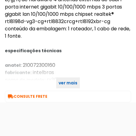
porta internet gigabit 10/100/1000 mbps 3 portas
gigabit lan 10/100/1000 mbps chipset realtek®
rtl8198d-vg3-cg+rtl8832crcg+rtl8192xbr-cg
conteúdo da embalagem: 1 roteador, 1 cabo de rede,
1 fonte.
especificações técnicas
210072300160
anatel:
intelbras
fabricante:
rx3000
nome do modelo:
ver mais
router
item type:

CONSULTE FRETE