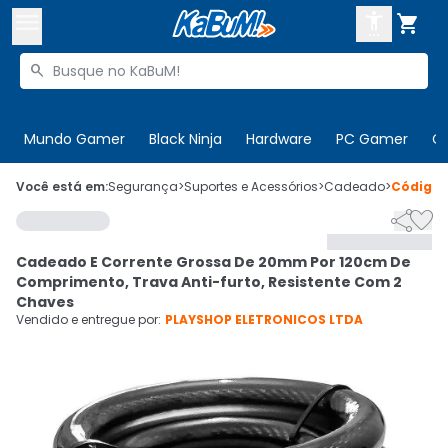



Buscar produtos


Enviar para:
Digite o CEP
Mundo Gamer
Black Ninja
Hardware
PC Gamer
C

Olá. Acesse sua conta
Você está em:
Segurança
>
Suportes e Acessórios
>
Cadeado
>
Código


ENTRE

Departamentos
Cadeado E Corrente Grossa De 20mm Por 120cm De
CADASTRE-SE
Cupons

Comprimento, Trava Anti-furto, Resistente Com 2
Chaves
Mais Vendidos

Vendido e entregue por:
PLAYSHOP ELETRONICOS LTDA
Ativar tradutor em libras
