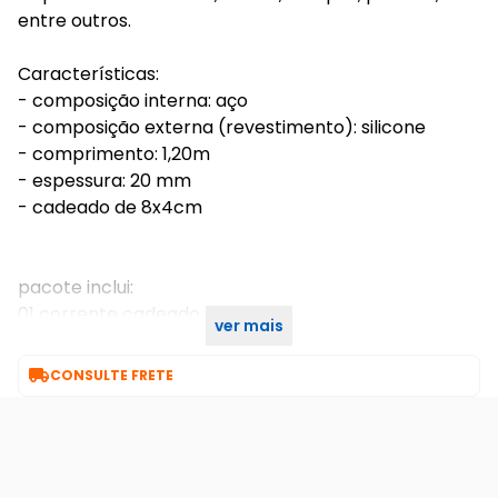
entre outros.
Características:
- composição interna: aço
- composição externa (revestimento): silicone
- comprimento: 1,20m
- espessura: 20 mm
- cadeado de 8x4cm
pacote inclui:
01 corrente cadeado
ver mais
02 chaves

CONSULTE FRETE