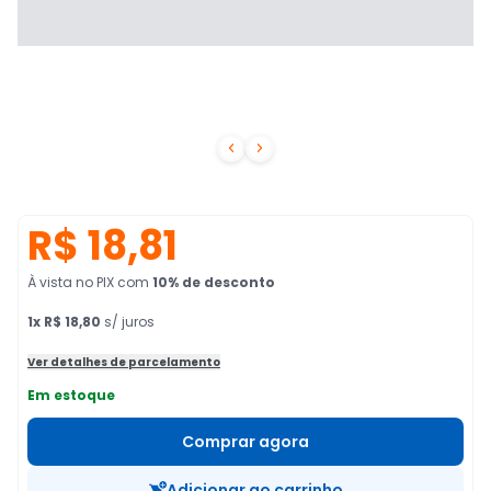


R$ 18,81
À vista no PIX
com
10
% de desconto
1
x
R$ 18,80
s/ juros
Ver detalhes de parcelamento
Em estoque
Comprar agora
Adicionar ao carrinho