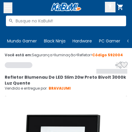



Buscar produtos


Enviar para:
Digite o CEP
Mundo Gamer
Black Ninja
Hardware
PC Gamer
C

Olá. Acesse sua conta
Você está em:
Segurança
>
Iluminação
>
Refletor
>
Código
592004


ENTRE

Departamentos
Refletor Blumenau De LED Slim 20w Preto Bivolt 3000k
CADASTRE-SE
Cupons

Luz Quente
Vendido e entregue por:
BRAVALUMI
Mais Vendidos

Ativar tradutor em libras
