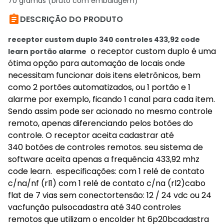
70 gramas (bruto com embalagem)

DESCRIÇÃO DO PRODUTO
receptor custom duplo 340 controles 433,92 code
o receptor custom duplo é uma
learn portão alarme
ótima opção para automação de locais onde
necessitam funcionar dois itens eletrônicos, bem
como 2 portões automatizados, ou 1 portão e 1
alarme por exemplo, ficando 1 canal para cada item.
Sendo assim pode ser acionado no mesmo controle
remoto, apenas diferenciando pelos botões do
controle. O receptor aceita cadastrar até
340 botões de controles remotos. seu sistema de
software aceita apenas a frequência 433,92 mhz
code learn. especificações: com 1 relé de contato
c/na/nf (rl1) com 1 relé de contato c/na (rl2)cabo
flat de 7 vias sem conectortensão: 12 / 24 vdc ou 24
vacfunção pulsocadastra até 340 controles
remotos que utilizam o encolder ht 6p20bcadastra