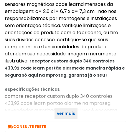
sensores magnéticos code learndimensões da
embalagem: c= 2,6 x l= 6,7 x a= 7,3 cm não nos
responsabilizamos por montagens e instalações
sem orientação técnica. verifique limitações e
orientações do produto com o fabricante, ou tire
suas dúvidas conosco. certifique-se que seus
componentes e funcionalidades do produto
atendem sua necessidade. imagem meramente
ilustrativa
receptor custom duplo 340 controles
433,92 code learn portão alarme
de maneira rápida e
segura só aqui na mproseg.
garanta já o seu!
especificações técnicas
compre receptor custom duplo 340 controles
433,92 code learn portão alarme na mproseg.
Revendedor autorizado ppa. Aqui você encontra
ver mais
tudo para segurança eletrônica!

CONSULTE FRETE