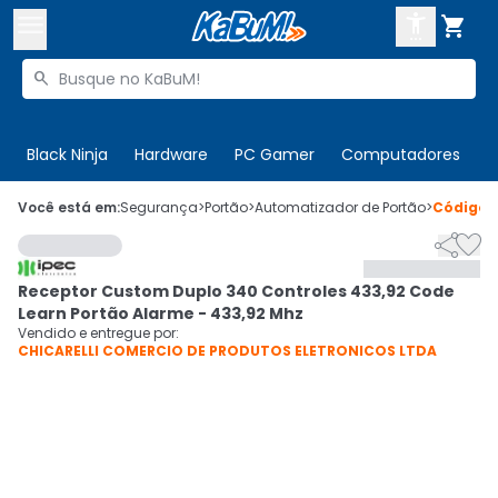



Buscar produtos


Enviar para:
Digite o CEP
Black Ninja
Hardware
PC Gamer
Computadores
P

Olá. Acesse sua conta
Você está em:
Segurança
>
Portão
>
Automatizador de Portão
>
Código


ENTRE

Departamentos
Receptor Custom Duplo 340 Controles 433,92 Code
CADASTRE-SE
Cupons

Learn Portão Alarme - 433,92 Mhz
Vendido e entregue por:
CHICARELLI COMERCIO DE PRODUTOS ELETRONICOS LTDA
Mais Vendidos

Ativar tradutor em libras
