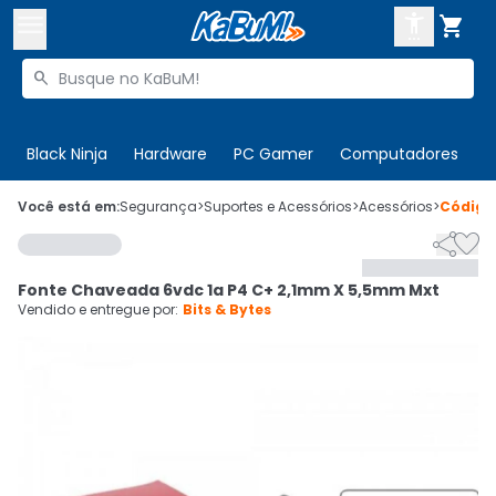



Buscar produtos


Enviar para:
Digite o CEP
Black Ninja
Hardware
PC Gamer
Computadores
P

Olá. Acesse sua conta
Você está em:
Segurança
>
Suportes e Acessórios
>
Acessórios
>
Códig


ENTRE

Departamentos
Fonte Chaveada 6vdc 1a P4 C+ 2,1mm X 5,5mm Mxt
CADASTRE-SE
Cupons

Vendido e entregue por:
Bits & Bytes
Mais Vendidos

Ativar tradutor em libras
