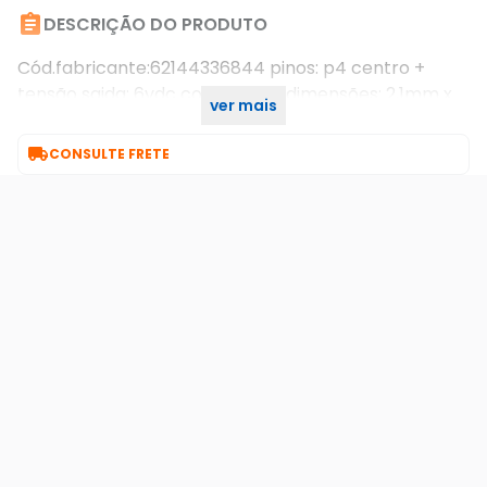

DESCRIÇÃO DO PRODUTO
Cód.fabricante:62144336844 pinos: p4 centro +
tensão saida: 6vdc corrente: 1a dimensões: 2,1mm x
ver mais
5,5mm

CONSULTE FRETE