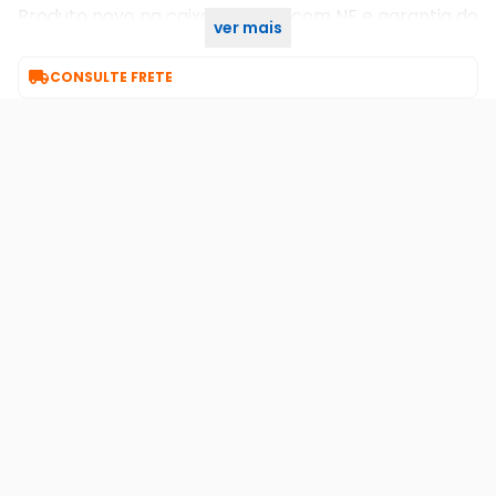
Produto novo na caixa, lacrado com NF e garantia do
ver mais
fabricante de 12 meses.

CONSULTE FRETE