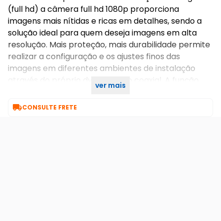
(full hd) a câmera full hd 1080p proporciona
imagens mais nítidas e ricas em detalhes, sendo a
solução ideal para quem deseja imagens em alta
resolução. Mais proteção, mais durabilidade permite
realizar a configuração e os ajustes finos das
imagens em diferentes ambientes de instalação
através do próprio dvr, via cabo coaxial. A função
ver mais
esta disponível nos dvrs intelbras multi hd.

CONSULTE FRETE