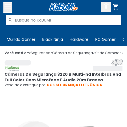



Buscar produtos


Enviar para:
Digite o CEP
Mundo Gamer
Black Ninja
Hardware
PC Gamer
C

Olá. Acesse sua conta
Você está em:
Segurança
>
Câmera de Segurança
>
Kit de Câmeras
>
C


ENTRE

Departamentos
Câmeras De Segurança 3220 B Multi-hd Intelbras Vhd
CADASTRE-SE
Cupons

Full Color Com Microfone E Áudio 20m Branca
Vendido e entregue por:
DGS SEGURANÇA ELETRÔNICA
Mais Vendidos

Ativar tradutor em libras
