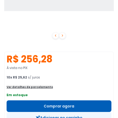


R$ 256,28
À vista no PIX
10
x
R$ 25,62
s/ juros
Ver detalhes de parcelamento
Em estoque
Comprar agora
Adicionar ao carrinho