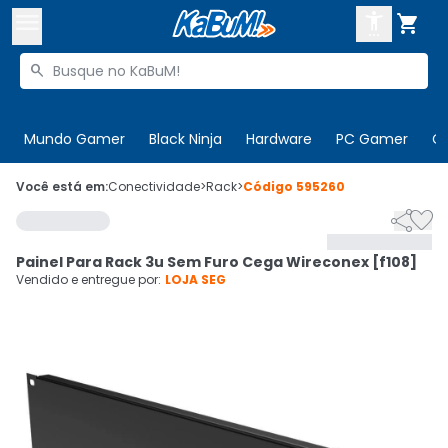



Buscar produtos


Enviar para:
Digite o CEP
Mundo Gamer
Black Ninja
Hardware
PC Gamer
C

Olá. Acesse sua conta
Você está em:
Conectividade
>
Rack
>
Código
595260


ENTRE

Departamentos
Painel Para Rack 3u Sem Furo Cega Wireconex [f108]
CADASTRE-SE
Cupons

Vendido e entregue por:
LOJA SEG
Mais Vendidos

Ativar tradutor em libras
