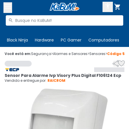



Buscar produtos


Enviar para:
Digite o CEP
Black Ninja
Hardware
PC Gamer
Computadores
P

Olá. Acesse sua conta
Você está em:
Segurança
>
Alarmes e Sensores
>
Sensores
>
Código
596


ENTRE

Departamentos
Sensor Para Alarme Ivp Visory Plus Digital F106124 Ecp
CADASTRE-SE
Cupons

Vendido e entregue por:
RAICROM
Mais Vendidos

Ativar tradutor em libras
