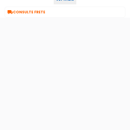
contra disparos falsos. Os pulsos gerados

CONSULTE FRETE