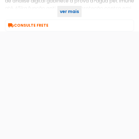
de análise digital gabinete a prova d?água pet imune
até 45kg função anti mascara proteção contra emi
ver mais
e rfi alcance máximo 12m alimentação 12vcc.

CONSULTE FRETE