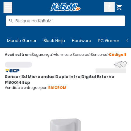



Buscar produtos


Enviar para:
Digite o CEP
Mundo Gamer
Black Ninja
Hardware
PC Gamer
C

Olá. Acesse sua conta
Você está em:
Segurança
>
Alarmes e Sensores
>
Sensores
>
Código
59


ENTRE

Departamentos
Sensor 3d Microondas Duplo Infra Digital Externo
CADASTRE-SE
Cupons

F180014 Ecp
Vendido e entregue por:
RAICROM
Mais Vendidos

Ativar tradutor em libras
