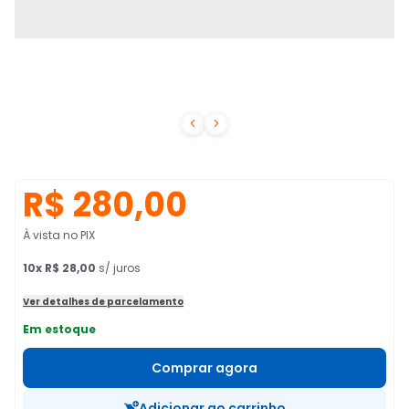


R$ 280,00
À vista no PIX
10
x
R$ 28,00
s/ juros
Ver detalhes de parcelamento
Em estoque
Comprar agora
Adicionar ao carrinho