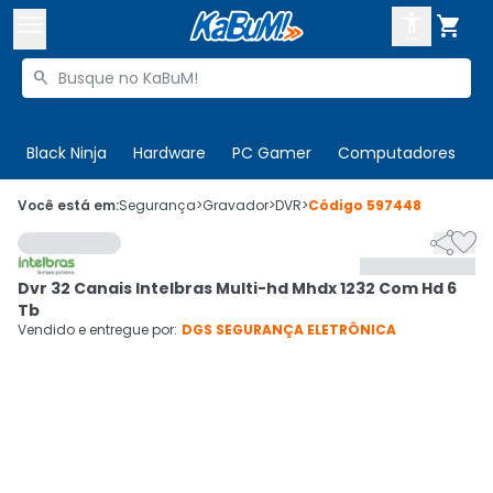



Buscar produtos


Enviar para:
Digite o CEP
Black Ninja
Hardware
PC Gamer
Computadores
P

Olá. Acesse sua conta
Você está em:
Segurança
>
Gravador
>
DVR
>
Código
597448


ENTRE

Departamentos
Dvr 32 Canais Intelbras Multi-hd Mhdx 1232 Com Hd 6
CADASTRE-SE
Cupons

Tb
Vendido e entregue por:
DGS SEGURANÇA ELETRÔNICA
Mais Vendidos

Ativar tradutor em libras
