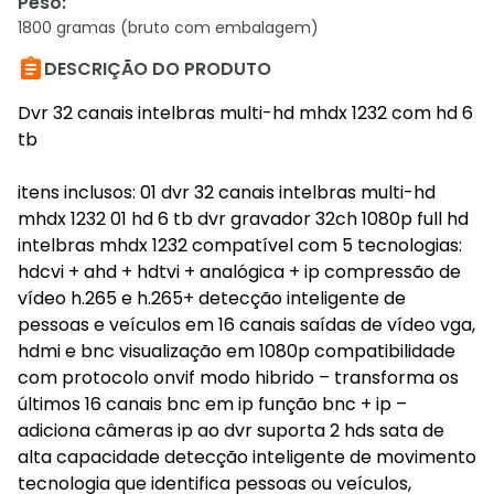
Peso
:
1800 gramas (bruto com embalagem)

DESCRIÇÃO DO PRODUTO
Dvr 32 canais intelbras multi-hd mhdx 1232 com hd 6
tb
itens inclusos: 01 dvr 32 canais intelbras multi-hd
mhdx 1232 01 hd 6 tb dvr gravador 32ch 1080p full hd
intelbras mhdx 1232 compatível com 5 tecnologias:
hdcvi + ahd + hdtvi + analógica + ip compressão de
vídeo h.265 e h.265+ detecção inteligente de
pessoas e veículos em 16 canais saídas de vídeo vga,
hdmi e bnc visualização em 1080p compatibilidade
com protocolo onvif modo hibrido – transforma os
últimos 16 canais bnc em ip função bnc + ip –
adiciona câmeras ip ao dvr suporta 2 hds sata de
alta capacidade detecção inteligente de movimento
tecnologia que identifica pessoas ou veículos,