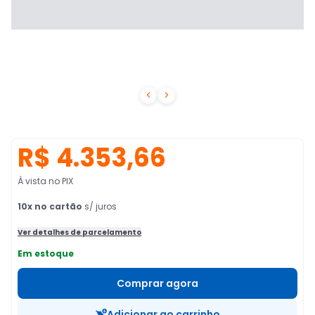


R$ 4.353,66
À vista no PIX
10
x no cartão
s/ juros
Ver detalhes de parcelamento
Em estoque
Comprar agora
Adicionar ao carrinho