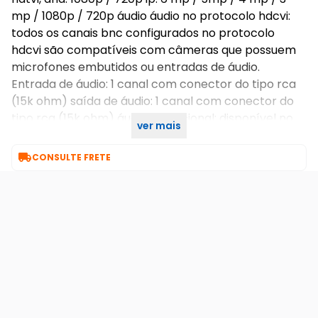
mp / 1080p / 720p áudio áudio no protocolo hdcvi:
todos os canais bnc configurados no protocolo
hdcvi são compatíveis com câmeras que possuem
microfones embutidos ou entradas de áudio.
Entrada de áudio: 1 canal com conector do tipo rca
(15k ohm) saída de áudio: 1 canal com conector do
tipo rca (15k ohm) áudio bidirecional: disponível no
ver mais
canal 1

CONSULTE FRETE