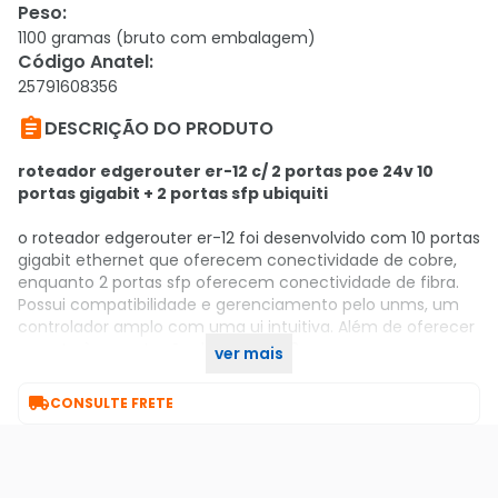
Peso
:
1100 gramas (bruto com embalagem)
Código Anatel
:
25791608356

DESCRIÇÃO DO PRODUTO
roteador edgerouter er-12 c/ 2 portas poe 24v 10
portas gigabit + 2 portas sfp ubiquiti
o roteador edgerouter er-12 foi desenvolvido com 10 portas
gigabit ethernet que oferecem conectividade de cobre,
enquanto 2 portas sfp oferecem conectividade de fibra.
Possui compatibilidade e gerenciamento pelo unms, um
controlador amplo com uma ui intuitiva. Além de oferecer
suporte à comutação de camada 2.
ver mais

CONSULTE FRETE