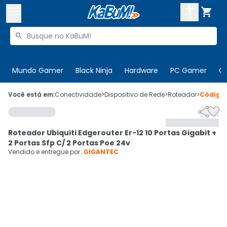



Buscar produtos


Enviar para:
Digite o CEP
Mundo Gamer
Black Ninja
Hardware
PC Gamer
C

Olá. Acesse sua conta
Você está em:
Conectividade
>
Dispositivo de Rede
>
Roteador
>
Código


ENTRE

Departamentos
Roteador Ubiquiti Edgerouter Er-12 10 Portas Gigabit +
CADASTRE-SE
Cupons

2 Portas Sfp C/ 2 Portas Poe 24v
Vendido e entregue por:
GIGANTEC
Mais Vendidos

Ativar tradutor em libras
