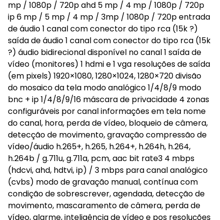
mp / 1080p / 720p ahd 5 mp / 4 mp / 1080p / 720p
ip 6 mp / 5 mp / 4 mp / 3mp / 1080p / 720p entrada
de áudio 1 canal com conector do tipo rca (15k ?)
saída de áudio 1 canal com conector do tipo rca (15k
?) áudio bidirecional disponível no canal 1 saída de
vídeo (monitores) 1 hdmi e 1 vga resoluções de saída
(em pixels) 1920×1080, 1280×1024, 1280×720 divisão
do mosaico da tela modo analógico 1/4/8/9 modo
bnc + ip 1/4/8/9/16 máscara de privacidade 4 zonas
configuráveis por canal informações em tela nome
do canal, hora, perda de vídeo, bloqueio de câmera,
detecção de movimento, gravação compressão de
vídeo/áudio h.265+, h.265, h.264+, h.264h, h.264,
h.264b / g.711u, g.711a, pcm, aac bit rate3 4 mbps
(hdcvi, ahd, hdtvi, ip) / 3 mbps para canal analógico
(cvbs) modo de gravação manual, contínua com
condição de sobrescrever, agendada, detecção de
movimento, mascaramento de câmera, perda de
vídeo, alarme, inteligência de vídeo e pos resoluções