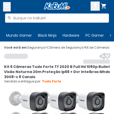



Buscar produtos


Enviar para:
Digite o CEP
Mundo Gamer
Black Ninja
Hardware
PC Gamer
C

Olá. Acesse sua conta
Você está em:
Segurança
>
Câmera de Segurança
>
Kit de Câmeras
>
C


ENTRE

Departamentos
Kit 6 Câmeras Tudo Forte Tf 2020 B Full Hd 1080p Bullet
CADASTRE-SE
Cupons

Visão Noturna 20m Proteção Ip66 + Dvr Intelbras Mhdx
3008-c 8 Canais
Mais Vendidos

Vendido e entregue por:
Tudo Forte
Ativar tradutor em libras
