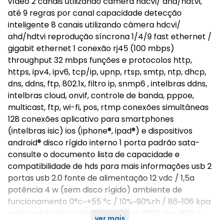
vídeo 2 canais utilizando câmera hdcvi/ ahd/hdtvi,
até 9 regras por canal capacidade detecção
inteligente 8 canais utilizando câmera hdcvi/
ahd/hdtvi reprodução síncrona 1/4/9 fast ethernet /
gigabit ethernet 1 conexão rj45 (100 mbps)
throughput 32 mbps funções e protocolos http,
https, ipv4, ipv6, tcp/ip, upnp, rtsp, smtp, ntp, dhcp,
dns, ddns, ftp, 802.1x, filtro ip, snmp6 , intelbras ddns,
intelbras cloud, onvif, controle de banda, pppoe,
multicast, ftp, wi-fi, pos, rtmp conexões simultâneas
128 conexões aplicativo para smartphones
(intelbras isic) ios (iphone®, ipad®) e dispositivos
android® disco rígido interno 1 porta padrão sata-
consulte o documento lista de capacidade e
compatibilidade de hds para mais informações usb 2
portas usb 2.0 fonte de alimentação 12 vdc / 1,5a
potência 4 w (sem disco rígido) ambiente de
funcionamento 0°c~+55 °c / 10%~90%rh / 86~106 kpa
adaptador usb wireless (wi-fi) iwa 3000, iwa 3001 e
ver mais