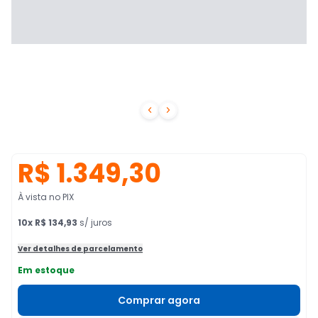


R$ 1.349,30
À vista no PIX
10
x
R$ 134,93
s/ juros
Ver detalhes de parcelamento
Em estoque
Comprar agora