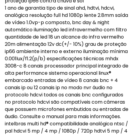
proteção ip66 contra chuva e sol
1 ano de garantia tipo de sinal ahd, hdtvi, hdcvi,
analógica resolução full hd 1080p lente 2.8mm saída
de vídeo 1.0vp-p composto, bnc day & night
automático iluminação led infravermelho com filtro
quantidade de led 18 un alcance do infra vermelho
20m alimentação 12v dc(+/- 10%) grau de proteção
ip66 ambiente interno e externo iluminação mínima
0.001lux/f1.2(p/b) especificações técnicas mhdx
3008-c 8 canais processador principal integrado de
alta performance sistema operacional linux®
embarcado entradas de vídeo 8 canais bnc + 4
canais ip ou 12 canais ip no modo nvr áudio no
protocolo hdcvi todos os canais bnc configurados
no protocolo hdcvi são compatíveis com câmeras
que possuem microfones embutidos ou entradas de
áudio. Consulte o manual para mais informações.
intelbras multi hd® compatibilidade analógica ntsc /
pal hdcvi 5 mp / 4 mp / 1080p / 720p hdtvi 5 mp / 4