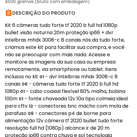
4500 gramas (bruto com embalagem)

DESCRIÇÃO DO PRODUTO
Kit 6 câmeras tudo forte tf 2020 b full hd 1080p
bullet visão noturna 20m proteção ip66 + dvr
intelbras mhdx 3008-c 8 canais nós da tudo forte,
criamos este kit para facilitar sua compra, e você
não se preocupar com mais nada. Acesse e
monitore as imagens da sua casa ou empresa
remotamente, via smartphone ou tablet. itens
inclusos no kit
- dvr intelbras mhdx 3008-c 8
01
canais
- câmeras tudo forte tf 2020 b full hd
06
1080p
- cabo coaxial flexível 80% malha, bobina
01
100m
- fonte chaveada 12v 10a tipo colmeia ideal
01
para cftv
- conectores bnc macho com mola de
12
parafuso
- conectores p4 de borne para
06
alimentação 12v câmera tf 2020 bullet tudo forte
resolução full hd (1080p) alcance ir de 20 m
proteção ip66 contra chuva e sol tecnologia