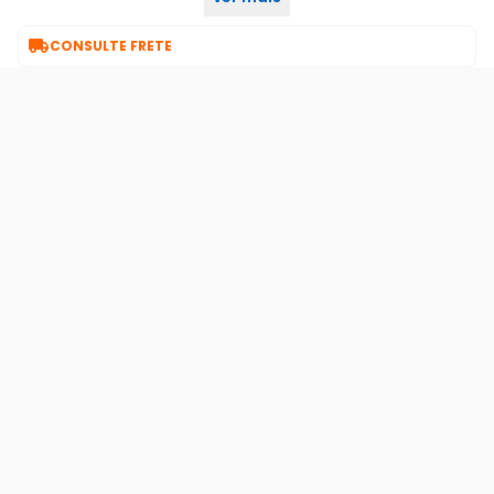
action a1200

CONSULTE FRETE