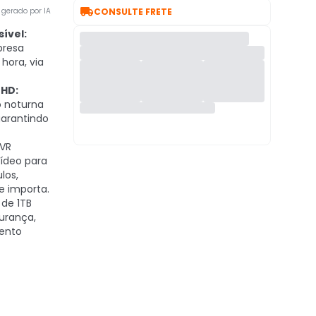

gerado por IA
CONSULTE FRETE
ível:
presa
hora, via
 HD:
 noturna
garantindo
VR
vídeo para
los,
e importa.
de 1TB
urança,
ento