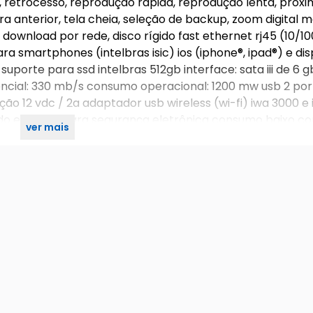
, retrocesso, reprodução rápida, reprodução lenta, próx
a anterior, tela cheia, seleção de backup, zoom digital 
 download por rede, disco rígido fast ethernet rj45 (10/
a smartphones (intelbras isic) ios (iphone®, ipad®) e dis
suporte para ssd intelbras 512gb interface: sata iii de 6 g
encial: 330 mb/s consumo operacional: 1200 mw usb 2 por
ção 12 vdc / 2a adaptador usb wireless (wi-fi) iwa 3000 e 
ígido especial para segurança eletrônica consumo baixo 
ver mais