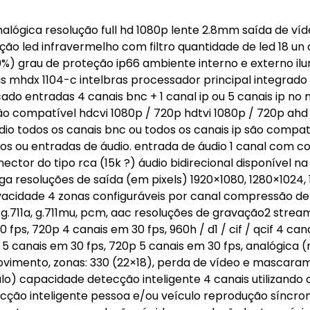
 analógica resolução full hd 1080p lente 2.8mm saída de víd
ão led infravermelho com filtro quantidade de led 18 un
0%) grau de proteção ip66 ambiente interno e externo il
s mhdx 1104-c intelbras processador principal integrado 
o entradas 4 canais bnc + 1 canal ip ou 5 canais ip no 
não compatível hdcvi 1080p / 720p hdtvi 1080p / 720p ahd
io todos os canais bnc ou todos os canais ip são compat
ou entradas de áudio. entrada de áudio 1 canal com c
nector do tipo rca (15k ?) áudio bidirecional disponível n
 vga resoluções de saída (em pixels) 1920×1080, 1280×1024
ivacidade 4 zonas configuráveis por canal compressão de
b, g.711a, g.711mu, pcm, aac resoluções de gravação2 strea
0 fps, 720p 4 canais em 30 fps, 960h / d1 / cif / qcif 4 ca
e 5 canais em 30 fps, 720p 5 canais em 30 fps, analógica 
vimento, zonas: 330 (22×18), perda de vídeo e mascara
lo) capacidade detecção inteligente 4 canais utilizando
ecção inteligente pessoa e/ou veículo reprodução síncro