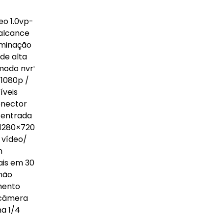
eo 1.0vp-
 alcance
uminação
de alta
modo nvr¹
 1080p /
íveis
onector
a entrada
, 1280×720
 vídeo/
m
nais em 30
(não
mento
 câmera
na 1/4