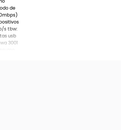
imo
modo de
100mbps)
positivos
b/s tbw:
tas usb
iwa 3001
consumo