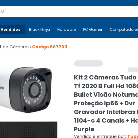
s
 Vendidos
Mais-v-
Black Ninja
Black Ninja
Hardware
Hardware
PC Gamer
PC Gamer
Computadore
Co
it de Câmeras
>
Código
607703
Kit 2 Câmeras Tudo 
Tf 2020 B Full Hd 10
Bullet Visão Noturn
Proteção Ip66 + Dvr
Gravador Intelbras
1104-c 4 Canais + H
Purple
Vendido e entregue por:
Tudo