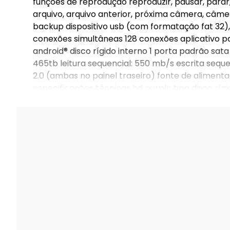
funções de reprodução reproduzir, pausar, parar
arquivo, arquivo anterior, próxima câmera, câmer
backup dispositivo usb (com formatação fat 32),
conexões simultâneas 128 conexões aplicativo par
android® disco rígido interno 1 porta padrão sata 
465tb leitura sequencial: 550 mb/s escrita sequ
2.0 (ambas no painel traseiro) fonte de alimenta
especificações técnicas hd purple tipo disco r
de energia e nível de ruído