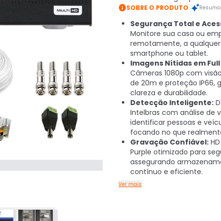

SOBRE O PRODUTO
Resumo 
Segurança Total e Acess
Monitore sua casa ou em
remotamente, a qualquer 
smartphone ou tablet.
Imagens Nítidas em Full
Câmeras 1080p com visão
de 20m e proteção IP66, 
clareza e durabilidade.
Detecção Inteligente:
D
Intelbras com análise de 
identificar pessoas e veícu
focando no que realment
Gravação Confiável:
HD 
Purple otimizado para seg
assegurando armazenam
contínuo e eficiente.
Ver mais