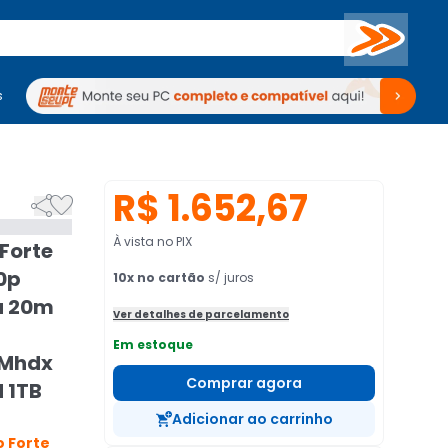
Buscar
s
mputadores
Periféricos
Periféricos
TV
Venda no KaBuM!
TV
Venda no KaBuM!
R$ 1.652,67


À vista no PIX
Forte
80p
10
x no cartão
s/ juros
a 20m
Ver detalhes de parcelamento
Em estoque
 Mhdx
Comprar agora
d 1TB
Adicionar ao carrinho
 Forte