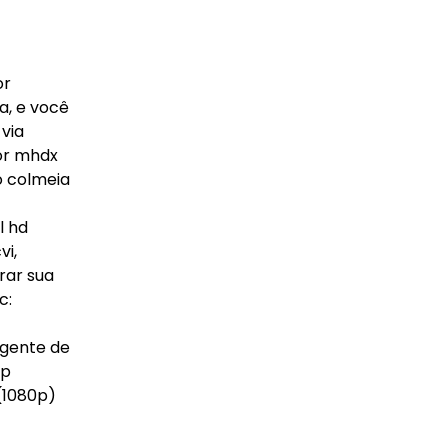
or
a, e você
via
or mhdx
o colmeia
l hd
vi,
rar sua
c:
igente de
ip
(1080p)