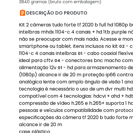
3840 gramas (bruto com embalagem)

DESCRIÇÃO DO PRODUTO
Kit 2 câmeras tudo forte tf 2020 b full hd 1080p
intelbras mhdx 1104-c 4 canais + hd 1tb purple nó
não se preocupar com mais nada. Acesse e mon
smartphone ou tablet. itens inclusos no kit
- c
02
1104-c 4 canais intelbras
- cabo coaxial flexí
01
ideal para cftv
- conectores bnc macho com
04
alimentação 12v
- hd para armazenamento de 1t
01
(1080p) alcance ir de 20 m proteção ip66 contra 
analógica lente com amplo ângulo de visão 1 an
tecnologia é necessário o uso de um dvr multi hd
compatível com 4 tecnologias: hdcvi + ahd + hdtv
compressão de vídeo h.265 e h.265+ suporta 1 hd 
pessoas e veículos compatibilidade com protoco
especificações da câmera tf 2020 b tudo forte mo
alcance ir de 20 m
case plástico