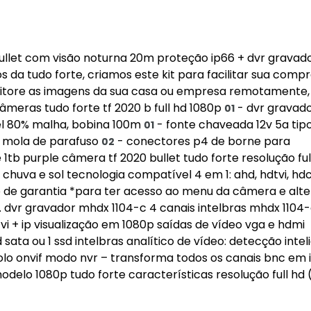
 bullet com visão noturna 20m proteção ip66 + dvr gravad
s da tudo forte, criamos este kit para facilitar sua compr
itore as imagens da sua casa ou empresa remotamente, 
âmeras tudo forte tf 2020 b full hd 1080p
- dvr gravad
01
vel 80% malha, bobina 100m
- fonte chaveada 12v 5a tip
01
 mola de parafuso
- conectores p4 de borne para
02
b purple câmera tf 2020 bullet tudo forte resolução ful
chuva e sol tecnologia compatível 4 em 1: ahd, hdtvi, hdc
o de garantia *para ter acesso ao menu da câmera e alte
. dvr gravador mhdx 1104-c 4 canais intelbras mhdx 1104-
i + ip visualização em 1080p saídas de vídeo vga e hdmi
sata ou 1 ssd intelbras analítico de vídeo: detecção intel
lo onvif modo nvr – transforma todos os canais bnc em 
delo 1080p tudo forte características resolução full hd 