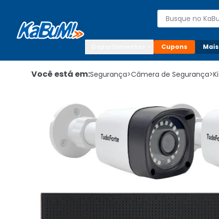
Enviar para:

Buscar produto
Digite o CEP

Departamentos
Cupons
Mais
Você está em:
Segurança
>
Câmera de Segurança
>
K