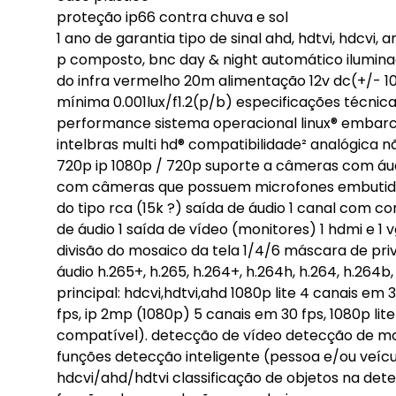
proteção ip66 contra chuva e sol
1 ano de garantia tipo de sinal ahd, hdtvi, hdcvi,
p composto, bnc day & night automático iluminaç
do infra vermelho 20m alimentação 12v dc(+/- 1
mínima 0.001lux/f1.2(p/b) especificações técnica
performance sistema operacional linux® embarcad
intelbras multi hd® compatibilidade² analógica 
720p ip 1080p / 720p suporte a câmeras com áud
com câmeras que possuem microfones embutidos 
do tipo rca (15k ?) saída de áudio 1 canal com co
de áudio 1 saída de vídeo (monitores) 1 hdmi e 1
divisão do mosaico da tela 1/4/6 máscara de pr
áudio h.265+, h.265, h.264+, h.264h, h.264, h.264
principal: hdcvi,hdtvi,ahd 1080p lite 4 canais em 3
fps, ip 2mp (1080p) 5 canais em 30 fps, 1080p lit
compatível). detecção de vídeo detecção de mo
funções detecção inteligente (pessoa e/ou veícu
hdcvi/ahd/hdtvi classificação de objetos na det