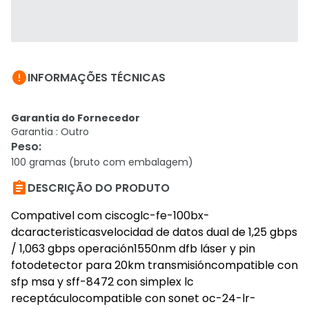

INFORMAÇÕES TÉCNICAS
Garantia do Fornecedor
Garantia : Outro
Peso
:
100 gramas (bruto com embalagem)

DESCRIÇÃO DO PRODUTO
Compativel com ciscoglc-fe-100bx-
dcaracteristicasvelocidad de datos dual de 1,25 gbps
/ 1,063 gbps operación1550nm dfb láser y pin
fotodetector para 20km transmisióncompatible con
sfp msa y sff-8472 con simplex lc
receptáculocompatible con sonet oc-24-lr-