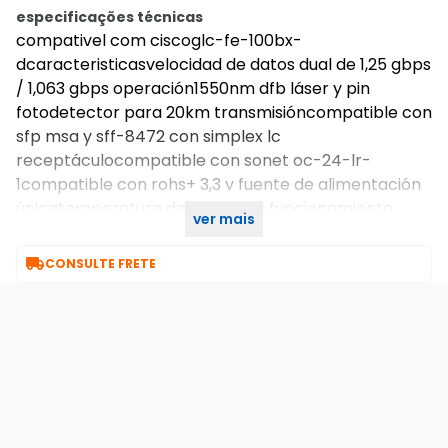
especificações técnicas
compativel com ciscoglc-fe-100bx-
dcaracteristicasvelocidad de datos dual de 1,25 gbps
/ 1,063 gbps operación1550nm dfb láser y pin
fotodetector para 20km transmisióncompatible con
sfp msa y sff-8472 con simplex lc
receptáculocompatible con sonet oc-24-lr-
1compatible con rohs+ 3,3 v fuente de alimentación
únicatemperatura de la caja de funcionamiento
ver mais
rango:0 ° c hasta +70

CONSULTE FRETE