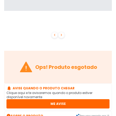



Ops! Produto esgotado

AVISE QUANDO O PRODUTO CHEGAR
Clique aqui e te avisaremos quando o produto estiver
disponível novamente
ME AVISE

SOBRE O PRODUTO
Resumo gerado por IA