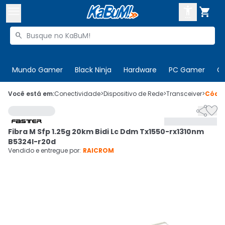



Buscar produtos


Enviar para:
Digite o CEP
Mundo Gamer
Black Ninja
Hardware
PC Gamer
C

Olá. Acesse sua conta
Você está em:
Conectividade
>
Dispositivo de Rede
>
Transceiver
>
Códi


ENTRE

Departamentos
Fibra M Sfp 1.25g 20km Bidi Lc Ddm Tx1550-rx1310nm
CADASTRE-SE
Cupons

B5324l-r20d
Vendido e entregue por:
RAICROM
Mais Vendidos

Ativar tradutor em libras
