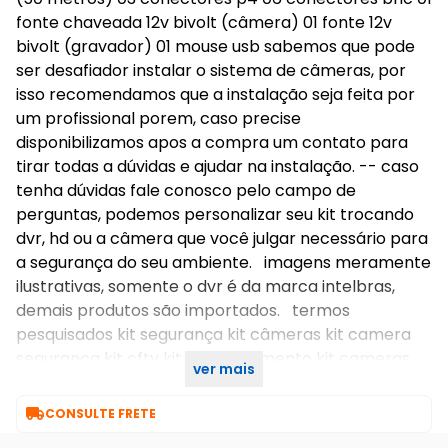
fonte chaveada 12v bivolt (câmera) 01 fonte 12v
bivolt (gravador) 01 mouse usb sabemos que pode
ser desafiador instalar o sistema de câmeras, por
isso recomendamos que a instalação seja feita por
um profissional porem, caso precise
disponibilizamos apos a compra um contato para
tirar todas a dúvidas e ajudar na instalação. -- caso
tenha dúvidas fale conosco pelo campo de
perguntas, podemos personalizar seu kit trocando
dvr, hd ou a câmera que você julgar necessário para
a segurança do seu ambiente. imagens meramente
ilustrativas, somente o dvr é da marca intelbras,
demais produtos são importados. termos
pesquisados kit segurança kit câmeras kit camera
seguranca kit cftv kit monitoramento kit cameras
ver mais
noturnas

CONSULTE FRETE