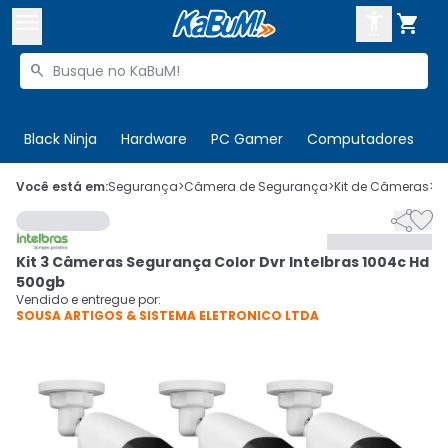



Buscar produtos


Enviar para:
Digite o CEP
Black Ninja
Hardware
PC Gamer
Computadores
P

Olá. Acesse sua conta
Você está em:
Segurança
>
Câmera de Segurança
>
Kit de Câmeras
>
C


ENTRE

Departamentos
Kit 3 Câmeras Segurança Color Dvr Intelbras 1004c Hd
CADASTRE-SE
Cupons

500gb
Vendido e entregue por:
SOUSA ARTIGOS & SISTEMA ELETRONICO LTDA
Mais Vendidos

Ativar tradutor em libras
