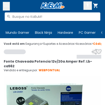



Buscar produtos


Enviar para:
Digite o CEP
Mundo Gamer
Black Ninja
Hardware
PC Gamer
C

Olá. Acesse sua conta
Você está em:
Segurança
>
Suportes e Acessórios
>
Acessórios
>
Códig


ENTRE

Departamentos
Fonte Chaveada Potencia 12v/20a Amper Ref: Lb-
CADASTRE-SE
Cupons

ca562
Vendido e entregue por:
WEBPONTUAL
Mais Vendidos

Ativar tradutor em libras
