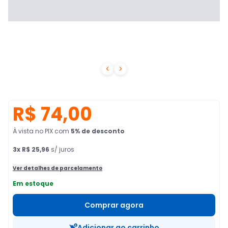


R$ 74,00
À vista no PIX
com
5
% de desconto
3
x
R$ 25,96
s/ juros
Ver detalhes de parcelamento
Em estoque
Comprar agora
Adicionar ao carrinho