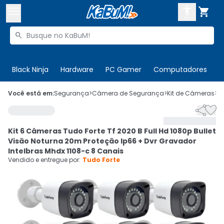



Buscar produtos


Enviar para:
Digite o CEP
Black Ninja
Hardware
PC Gamer
Computadores
P

Olá. Acesse sua conta
Você está em:
Segurança
>
Câmera de Segurança
>
Kit de Câmeras
>
C


ENTRE

Departamentos
Kit 6 Câmeras Tudo Forte Tf 2020 B Full Hd 1080p Bullet
CADASTRE-SE
Cupons

Visão Noturna 20m Proteção Ip66 + Dvr Gravador
Intelbras Mhdx 1108-c 8 Canais
Mais Vendidos

Vendido e entregue por:
Tudo Forte
Ativar tradutor em libras
