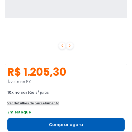


R$ 1.205,30
À vista no PIX
10
x no cartão
s/ juros
Ver detalhes de parcelamento
Em estoque
Comprar agora