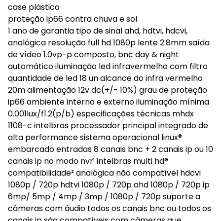
case plástico
proteção ip66 contra chuva e sol
1 ano de garantia tipo de sinal ahd, hdtvi, hdcvi,
analógica resolução full hd 1080p lente 2.8mm saída
de vídeo 1.0vp-p composto, bnc day & night
automático iluminação led infravermelho com filtro
quantidade de led 18 un alcance do infra vermelho
20m alimentação 12v dc(+/- 10%) grau de proteção
ip66 ambiente interno e externo iluminação mínima
0.001lux/f1.2(p/b) especificações técnicas mhdx
1108-c intelbras processador principal integrado de
alta performance sistema operacional linux®
embarcado entradas 8 canais bnc + 2 canais ip ou 10
canais ip no modo nvr¹ intelbras multi hd®
compatibilidade² analógica não compatível hdcvi
1080p / 720p hdtvi 1080p / 720p ahd 1080p / 720p ip
6mp/ 5mp / 4mp / 3mp / 1080p / 720p suporte a
câmeras com áudio todos os canais bnc ou todos os
canais ip são compatíveis com câmeras que