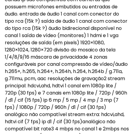
possuem microfones embutidos ou entradas de
áudio. entrada de áudio 1 canal com conector do
tipo rca (15k ?) saída de áudio 1 canal com conector
do tipo rca (15k ?) áudio bidirecional disponível no
canal 1 saída de vídeo (monitores) 1 hdmi e 1 vga
resoluções de saída (em pixels) 1920×1080,
1280×1024, 1280×720 divisão do mosaico da tela
1/4/8/9/16 máscara de privacidade 4 zonas
configuráveis por canal compressão de vídeo/áudio
h.265+, h.265, h.264+, h.264h, h.264, h.264b / g.711a,
g.711mu, pcm, aac resoluções de gravação2 stream
principal: hdcvi,ahd, hdtvi 1 canal em 1080p lite /
720p (30 fps) e 7 canais em 1080p lite / 720p / 960h
/ d1 / cif (15 fps) ip 6 mp / 5 mp / 4 mp / 3 mp (7
fps) / 1080p / 720p / 960h / d1 / cif (30 fps)
analógico não compatível stream extra: hdcvi,ahd,
hdtvi cif (7 fps) ip d1 / cif (30 fps)analógico não
compatível bit rate3 4 mbps no canal 1 e 2mbps nos