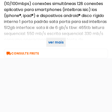
(10/100mbps) conexões simultâneas 128 conexões
aplicativo para smartphones (intelbras isic) ios
(iphone®, ipad®) e dispositivos android® disco rígido
interno 1 porta padrão sata porta para ssd intelbras
512gb interface: sata iii de 6 gb/s tbw: 465tb leitura
sequencial: 550 mb/s escrita sequencial: 330 mb/s
consumo operacional: 1200 mw fonte de
ver mais
alimentação 12 vdc / 2a porta usb 2 portas usb 2.0

CONSULTE FRETE