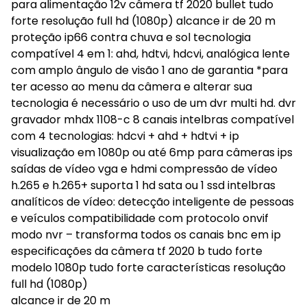
para alimentação 12v câmera tf 2020 bullet tudo
forte resolução full hd (1080p) alcance ir de 20 m
proteção ip66 contra chuva e sol tecnologia
compatível 4 em 1: ahd, hdtvi, hdcvi, analógica lente
com amplo ângulo de visão 1 ano de garantia *para
ter acesso ao menu da câmera e alterar sua
tecnologia é necessário o uso de um dvr multi hd. dvr
gravador mhdx 1108-c 8 canais intelbras compatível
com 4 tecnologias: hdcvi + ahd + hdtvi + ip
visualização em 1080p ou até 6mp para câmeras ips
saídas de vídeo vga e hdmi compressão de vídeo
h.265 e h.265+ suporta 1 hd sata ou 1 ssd intelbras
analíticos de vídeo: detecção inteligente de pessoas
e veículos compatibilidade com protocolo onvif
modo nvr – transforma todos os canais bnc em ip
especificações da câmera tf 2020 b tudo forte
modelo 1080p tudo forte características resolução
full hd (1080p)
alcance ir de 20 m