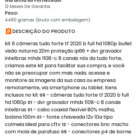
Garantia do Fornecedor
12 Meses De Garantia
Peso
:
4460 gramas (bruto com embalagem)

DESCRIÇÃO DO PRODUTO
kit 6 câmeras tudo forte tf 2020 b full hd 1080p bullet
visão noturna 20m proteção ip66 + dvr gravador
intelbras mhdx 1108-c 8 canais nós da tudo forte,
criamos este kit para facilitar sua compra, e você
não se preocupar com mais nada. acesse e
monitore as imagens da sua casa ou empresa
remotamente, via smartphone ou tablet. itens
inclusos no kit
- câmeras tudo forte tf 2020 b full
06
hd 1080p
- dvr gravador mhdx 1108-c 8 canais
01
intelbras
- cabo coaxial flexível 80% malha,
01
bobina 100m
- fonte chaveada 12v 10a tipo
01
colmeia ideal para cftv
- conectores bnc macho
12
com mola de parafuso
- conectores p4 de borne
06