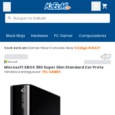



Buscar produtos


Enviar para:
Digite o CEP
Black Ninja
Hardware
PC Gamer
Computadores
P

Olá. Acesse sua conta
Você está em:
Games
>
Xbox
>
Consoles Xbox
>
Código
614427


ENTRE

Departamentos
Microsoft XBOX 360 Super Slim Standard Cor Preto
CADASTRE-SE
Cupons

Vendido e entregue por:
FKL GAMES
Mais Vendidos

Ativar tradutor em libras
