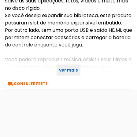
Salve as suas aplicações, fotos, vídeos e muito mais
no disco rígido.
Se você deseja expandir sua biblioteca, este produto
possui um slot de memória expansível embutido.
Por outro lado, tem uma porta USB e saída HDMI, que
permitem conectar acessórios e carregar a bateria
do controle enquanto você joga.
Você poderá reproduzir música, assistir seus filmes e
séries favoritos através dos aplicativos para
ver mais
download.

CONSULTE FRETE