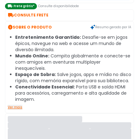

Frete grátis*
Consulte disponibilidade

CONSULTE FRETE

SOBRE O PRODUTO
Resumo gerado por IA
Entretenimento Garantido:
Desafie-se em jogos
épicos, navegue na web e acesse um mundo de
diversão ilimitada.
Mundo Online:
Compita globalmente e conecte-se
com amigos em aventuras multiplayer
inesquecíveis.
Espaço de Sobra:
Salve jogos, apps e mídia no disco
rígido, com memória expansível para sua biblioteca.
Conectividade Essencial:
Porta USB e saída HDMI
para acessórios, carregamento e alta qualidade de
imagem.
Ver mais