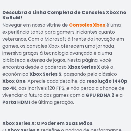
Descubra a Linha Completa de Consoles Xbox no
KaBuM!
Navegar em nossa vitrine de
Consoles Xbox
é uma
experiência tanto para gamers iniciantes quanto
veteranos. Com a Microsoft à frente da inovação em
games, os consoles Xbox oferecem uma jornada
imersiva graças à tecnologia avançada e a uma
biblioteca extensa de jogos. Nesta página, você
encontra desde o poderoso
Xbox Series X
até o
econômico
Xbox Series S
, passando pelo clássico
Xbox One
. Aprecie cada detalhe, da
resolução 1440p
ao 4K
, aos incríveis 120 FPS, e não perca a chance de
vivenciar o futuro dos games com a
GPU RDNA 2
e a
Porta HDMI
de última geração.
Xbox Series X: O Poder em Suas Mãos
O
Xbox Series X
redefine o padrão de performance