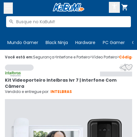



Buscar produtos


Enviar para:
Digite o CEP
Mundo Gamer
Black Ninja
Hardware
PC Gamer
C

Olá. Acesse sua conta
Você está em:
Segurança
>
Interfone e Porteiro
>
Vídeo Porteiro
>
Código


ENTRE

Departamentos
Kit Videoporteiro Intelbras Ivr 7 | Interfone Com
CADASTRE-SE
Cupons

Câmera
Vendido e entregue por:
INTELBRAS
Mais Vendidos

Ativar tradutor em libras
