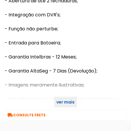
- Abertura de até 2 fechaduras;
- Integração com DVR's;
- Função não perturbe;
- Entrada para Botoeira;
- Garantia Intelbras - 12 Meses;
- Garantia AltaSeg - 7 Dias (Devolução);
- Imagens meramente ilustrativas;
- Nós não somos responsáveis pela montagem e
ver mais
instalação dos produtos.

CONSULTE FRETE