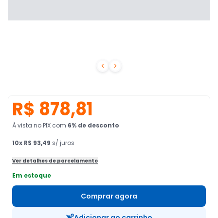


R$ 878,81
À vista no PIX
com
6
% de desconto
10
x
R$ 93,49
s/ juros
Ver detalhes de parcelamento
Em estoque
Comprar agora
Adicionar ao carrinho