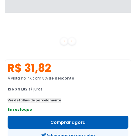


R$ 31,82
À vista no PIX
com
5
% de desconto
1
x
R$ 31,82
s/ juros
Ver detalhes de parcelamento
Em estoque
Comprar agora
Adicionar ao carrinho