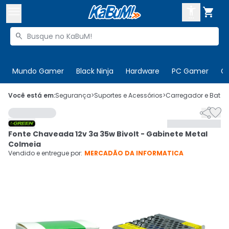



Buscar produtos


Enviar para:
Digite o CEP
Mundo Gamer
Black Ninja
Hardware
PC Gamer
C

Olá. Acesse sua conta
Você está em:
Segurança
>
Suportes e Acessórios
>
Carregador e Bateri


ENTRE

Departamentos
Fonte Chaveada 12v 3a 35w Bivolt - Gabinete Metal
CADASTRE-SE
Cupons

Colmeia
Vendido e entregue por:
MERCADÃO DA INFORMATICA
Mais Vendidos

Ativar tradutor em libras
