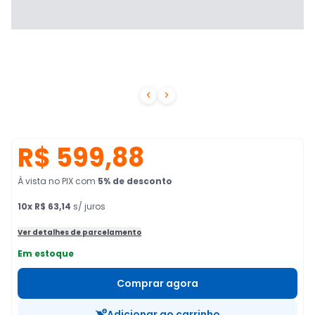


R$ 599,88
À vista no PIX
com
5
% de desconto
10
x
R$ 63,14
s/ juros
Ver detalhes de parcelamento
Em estoque
Comprar agora
Adicionar ao carrinho