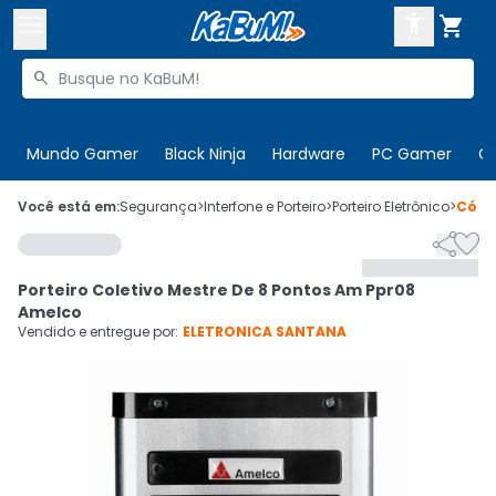



Buscar produtos


Enviar para:
Digite o CEP
Mundo Gamer
Black Ninja
Hardware
PC Gamer
C

Olá. Acesse sua conta
Você está em:
Segurança
>
Interfone e Porteiro
>
Porteiro Eletrônico
>
Códi


ENTRE

Departamentos
Porteiro Coletivo Mestre De 8 Pontos Am Ppr08
CADASTRE-SE
Cupons

Amelco
Vendido e entregue por:
ELETRONICA SANTANA
Mais Vendidos

Ativar tradutor em libras
