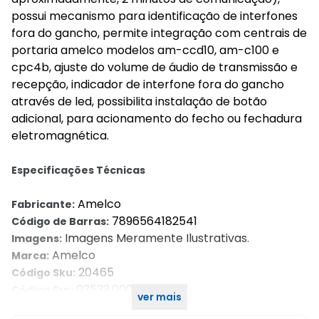
possui mecanismo para identificação de interfones
fora do gancho, permite integração com centrais de
portaria amelco modelos am-ccd10, am-c100 e
cpc4b, ajuste do volume de áudio de transmissão e
recepção, indicador de interfone fora do gancho
através de led, possibilita instalação de botão
adicional, para acionamento do fecho ou fechadura
eletromagnética.
Especificações Técnicas
Amelco
Fabricante:
7896564182541
Código de Barras:
Imagens Meramente Ilustrativas.
Imagens:
Amelco
Marca:
20465
Código Sku:
03533.00001
Código Erp:
ver mais
01- Porteiro 01- Manual do Usuário
Itens Inclusos: