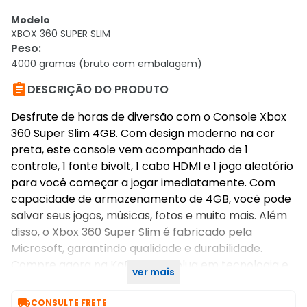
Modelo
XBOX 360 SUPER SLIM
Peso
:
4000 gramas (bruto com embalagem)

DESCRIÇÃO DO PRODUTO
Desfrute de horas de diversão com o Console Xbox
360 Super Slim 4GB. Com design moderno na cor
preta, este console vem acompanhado de 1
controle, 1 fonte bivolt, 1 cabo HDMI e 1 jogo aleatório
para você começar a jogar imediatamente. Com
capacidade de armazenamento de 4GB, você pode
salvar seus jogos, músicas, fotos e muito mais. Além
disso, o Xbox 360 Super Slim é fabricado pela
Microsoft, garantindo qualidade e durabilidade.
Compre agora na KaBuM! e evolua em tecnologia e
ver mais
games!

CONSULTE FRETE