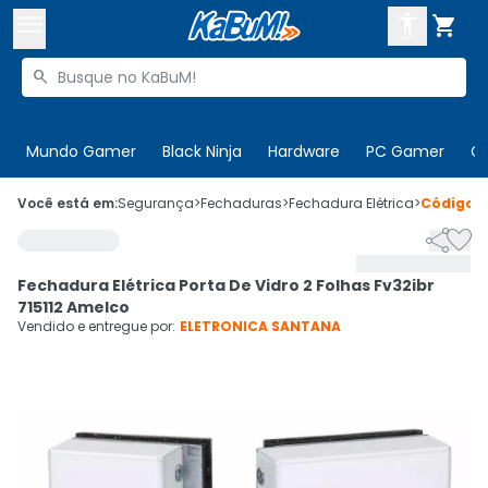



Buscar produtos


Enviar para:
Digite o CEP
Mundo Gamer
Black Ninja
Hardware
PC Gamer
C

Olá. Acesse sua conta
Você está em:
Segurança
>
Fechaduras
>
Fechadura Elétrica
>
Código
6


ENTRE

Departamentos
Fechadura Elétrica Porta De Vidro 2 Folhas Fv32ibr
CADASTRE-SE
Cupons

715112 Amelco
Vendido e entregue por:
ELETRONICA SANTANA
Mais Vendidos

Ativar tradutor em libras
