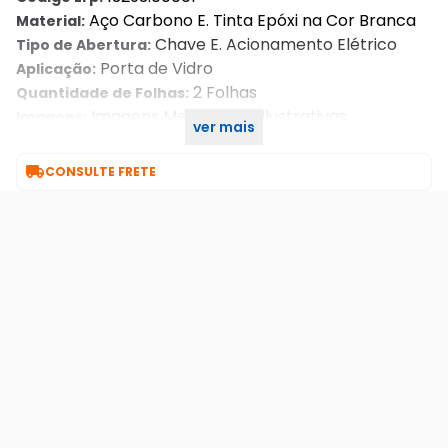
Aço Carbono E. Tinta Epóxi na Cor Branca
Material:
Chave E. Acionamento Elétrico
Tipo de Abertura:
Porta de Vidro
Aplicação:
2 Folhas
Quantidade de Folhas:
Imagens Meramente Ilustrativas.
Imagens:
ver mais
9000975
Código Sku:

CONSULTE FRETE