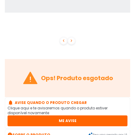



Ops! Produto esgotado

AVISE QUANDO O PRODUTO CHEGAR
Clique aqui e te avisaremos quando o produto estiver
disponível novamente
ME AVISE

SOBRE O PRODUTO
Resumo gerado por IA