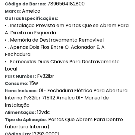
7896564182800
Código de Barras:
Amelco
Marca:
Outras Especificações:
• . Instalação Prevista em Portas Que se Abrem Para
A. Direita ou Esquerda
• . Memória de Destravamento Removível
• . Apenas Dois Fios Entre O. Acionador E. A.
Fechadura
• . Fornecidas Duas Chaves Para Destravamento
Local
Fv32ibr
Part Number:
15w
Consumo:
01- Fechadura Elétrica Para Abertura
Itens Inclusos:
Interna Fv32ibr 715112 Amelco 01- Manual de
Instalação
12vdc
Alimentação:
Portas Que Abrem Para Dentro
Tipo da Aplicação:
(abertura Interna)
13293.00001
Código Erp: